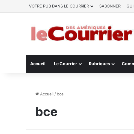
VOTRE PUB DANS LE COURRIER
S’ABONNER
GUI
Accueil
Le Courrier
Rubriques
Comm
Accueil
/
bce
bce