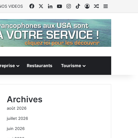
Facebook
X
Linkedin
YouTube
Instagram
TikTok
Connexion
Article Aléatoire
Sidebar (barr
NOS VIDEOS
reprise
Restaurants
Tourisme
Archives
août 2026
juillet 2026
juin 2026