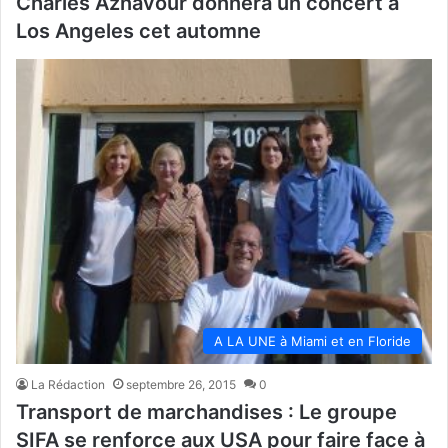
Charles Aznavour donnera un concert à
Los Angeles cet automne
A LA UNE à Miami et en Floride
La Rédaction
septembre 26, 2015
0
Transport de marchandises : Le groupe
SIFA se renforce aux USA pour faire face à