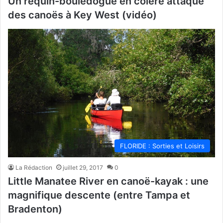
Un requin-bouledogue en colère attaque
des canoës à Key West (vidéo)
FLORIDE : Sorties et Loisirs
La Rédaction
juillet 29, 2017
0
Little Manatee River en canoë-kayak : une
magnifique descente (entre Tampa et
Bradenton)