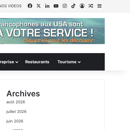
Facebook
X
Linkedin
YouTube
Instagram
TikTok
Connexion
Article Aléatoire
Sidebar (barr
NOS VIDEOS
reprise
Restaurants
Tourisme
Archives
août 2026
juillet 2026
juin 2026