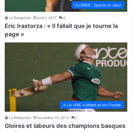
FLORIDE : Sports et Jeux
La Rédaction
avril 1, 2017
0
Eric Irastorza : « Il fallait que je tourne la
page »
A LA UNE à Miami et en Floride
La Rédaction
novembre 10, 2013
1
Gloires et labeurs des champions basques