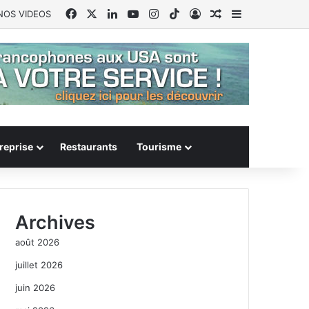
Facebook
X
Linkedin
YouTube
Instagram
TikTok
Connexion
Article Aléatoire
Sidebar (barr
NOS VIDEOS
reprise
Restaurants
Tourisme
Archives
août 2026
juillet 2026
juin 2026