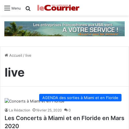
Rechercher
Menu
Accueil
/
live
live
AGENDA des sorties à Miami et en Floride
La Rédaction
février 25, 2020
0
Les Concerts à Miami et en Floride en Mars
2020