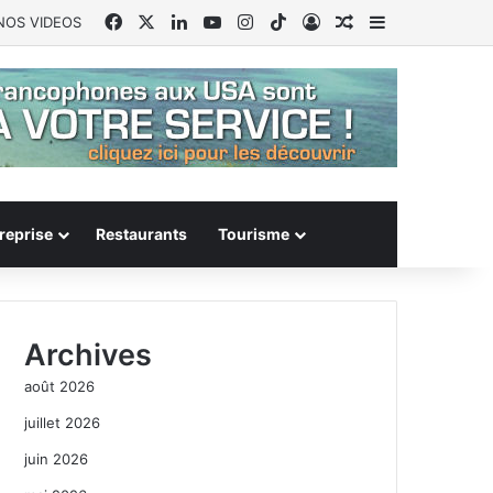
Facebook
X
Linkedin
YouTube
Instagram
TikTok
Connexion
Article Aléatoire
Sidebar (barr
NOS VIDEOS
reprise
Restaurants
Tourisme
Archives
août 2026
juillet 2026
juin 2026