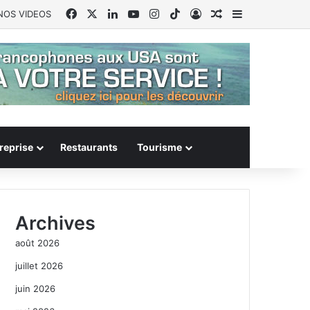
Facebook
X
Linkedin
YouTube
Instagram
TikTok
Connexion
Article Aléatoire
Sidebar (barr
NOS VIDEOS
reprise
Restaurants
Tourisme
Archives
août 2026
juillet 2026
juin 2026