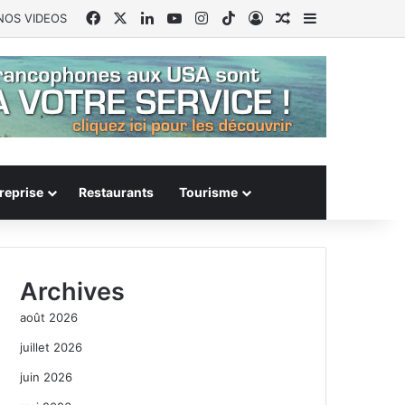
Facebook
X
Linkedin
YouTube
Instagram
TikTok
Connexion
Article Aléatoire
Sidebar (barr
NOS VIDEOS
reprise
Restaurants
Tourisme
Archives
août 2026
juillet 2026
juin 2026