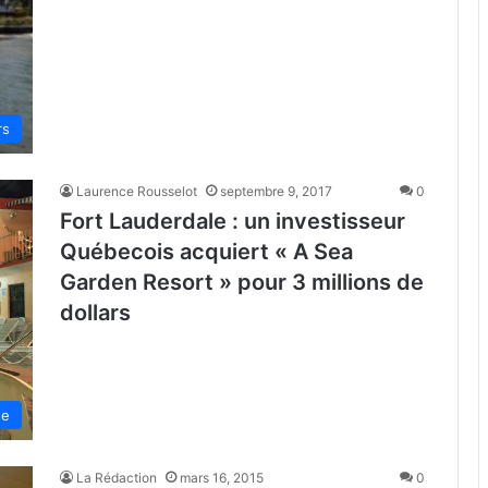
rs
Laurence Rousselot
septembre 9, 2017
0
Fort Lauderdale : un investisseur
Québecois acquiert « A Sea
Garden Resort » pour 3 millions de
dollars
de
La Rédaction
mars 16, 2015
0