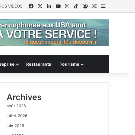
Facebook
X
Linkedin
YouTube
Instagram
TikTok
Connexion
Article Aléatoire
Sidebar (barr
NOS VIDEOS
reprise
Restaurants
Tourisme
Archives
août 2026
juillet 2026
juin 2026