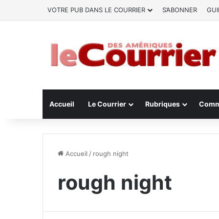
VOTRE PUB DANS LE COURRIER
S’ABONNER
GUI
Accueil
Le Courrier
Rubriques
Comm
Accueil
/
rough night
rough night