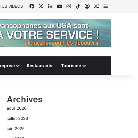
Facebook
X
Linkedin
YouTube
Instagram
TikTok
Connexion
Article Aléatoire
Sidebar (barr
NOS VIDEOS
reprise
Restaurants
Tourisme
Archives
août 2026
juillet 2026
juin 2026