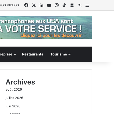
Facebook
X
Linkedin
YouTube
Instagram
TikTok
Connexion
Article Aléatoire
Sidebar (barr
NOS VIDEOS
reprise
Restaurants
Tourisme
Archives
août 2026
juillet 2026
juin 2026