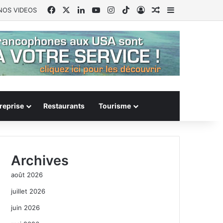
Facebook
X
Linkedin
YouTube
Instagram
TikTok
Connexion
Article Aléatoire
Sidebar (barr
NOS VIDEOS
reprise
Restaurants
Tourisme
Archives
août 2026
juillet 2026
juin 2026