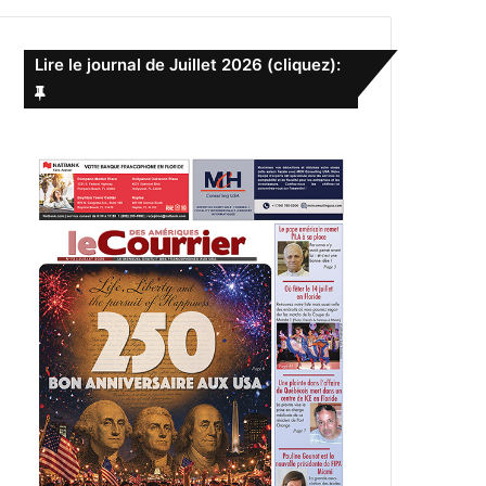
e
r
c
Lire le journal de Juillet 2026 (cliquez):
h
e
r
: