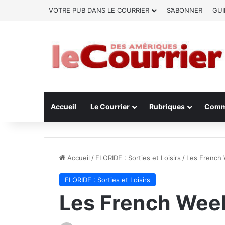
VOTRE PUB DANS LE COURRIER
S’ABONNER
GUI
Accueil
Le Courrier
Rubriques
Comm
Accueil
/
FLORIDE : Sorties et Loisirs
/
Les French 
FLORIDE : Sorties et Loisirs
Les French Week