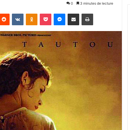
0
3 minutes de lecture
Reddit
VKontakte
Odnoklassniki
Pocket
Messenger
Partager par email
Imprimer