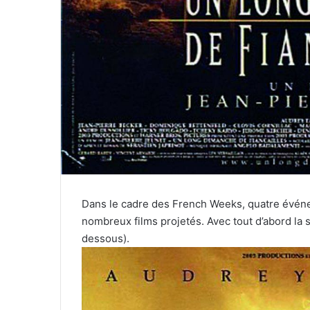
Dans le cadre des French Weeks, quatre évén
nombreux films projetés. Avec tout d’abord la 
dessous).