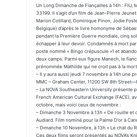
Un Long Dimanche de Fiançailles à 14h : FIU,
33199. Il s’agit d’un film de Jean-Pierre Jeune
Marion Cotillard, Dominique Pinon, Jodie Foste
Belgique) d’après le livre homonyme de Sébast
pendant la Première Guerre mondiale, cinq sol
échapper à leur devoir. Condamnés à mort par u
poste nommé « Bingo crépuscule »1 et abandonn
deux camps. Parmi eux figure Manech, le fianc
prénommée Mathilde qui ne croit pas à la mor
– Il y aura aussi jeudi 7 novembre à 14h une p
MMC – Graham Center, 11200 SW 8th Street—
– La NOVA Southeastern University présente p
French American Cultural Exchange (FACE), av
octobre, mais voici ceux de novembre :
– Dimanche 3 Novembre à 13h « De rouille et d’
Audiard. Film nominé pour la Palme D’or à Can
– Dimanche 10 Novembre, à 13h « Le chat du R
Ces deux films seront présentés au NOVA’s Kni