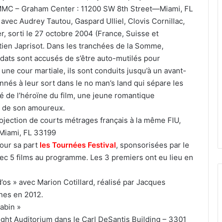
 MMC – Graham Center : 11200 SW 8th Street—Miami, FL
t avec Audrey Tautou, Gaspard Ulliel, Clovis Cornillac,
r, sorti le 27 octobre 2004 (France, Suisse et
ien Japrisot. Dans les tranchées de la Somme,
dats sont accusés de s’être auto-mutilés pour
ne cour martiale, ils sont conduits jusqu’à un avant-
és à leur sort dans le no man’s land qui sépare les
é de l’héroïne du film, une jeune romantique
t de son amoureux.
rojection de courts métrages français à la même FIU,
Miami, FL 33199
our sa part
les Tournées Festival
, sponsorisées par le
ec 5 films au programme. Les 3 premiers ont eu lieu en
os » avec Marion Cotillard, réalisé par Jacques
nes en 2012.
abin »
ght Auditorium dans le Carl DeSantis Building – 3301