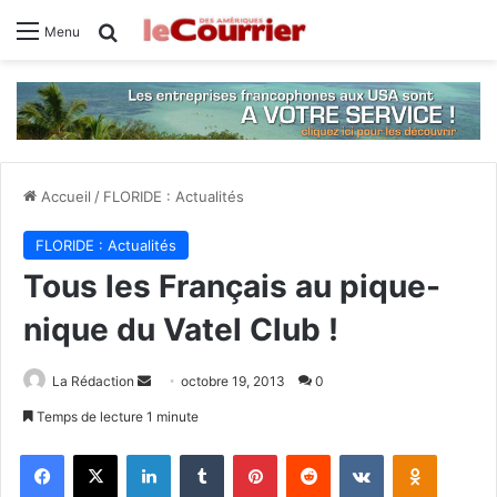
Rechercher
Menu
Accueil
/
FLORIDE : Actualités
FLORIDE : Actualités
Tous les Français au pique-
nique du Vatel Club !
La Rédaction
E
octobre 19, 2013
0
n
Temps de lecture 1 minute
v
Facebook
X
Linkedin
Tumblr
Pinterest
Reddit
VKontakte
Odnoklassniki
o
y