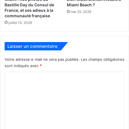
Bastille Day du Consul de
Miami Beach ?
France, et ses adieux à la
mai 25, 2026
communauté française
juillet 14, 2026
Laisser un commentaire
Votre adresse e-mail ne sera pas publiée.
Les champs obligatoires
sont indiqués avec
*
C
o
m
m
e
n
t