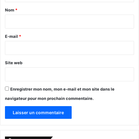
a
Nom
*
i
r
e
E-mail
*
*
Site web
Enregistrer mon nom, mon e-mail et mon site dans le
navigateur pour mon prochain commentaire.
A
l