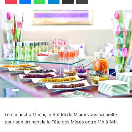
e
r
u
n
c
o
u
r
r
i
e
l
Le dimanche 11 mai, le Sofitel de Miami vous accueille
pour son brunch de la Fête des Mères entre 11h à 14h.