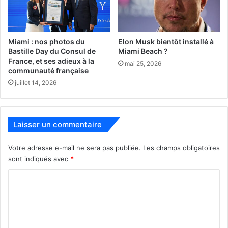
Miami : nos photos du
Elon Musk bientôt installé à
Bastille Day du Consul de
Miami Beach ?
France, et ses adieux à la
mai 25, 2026
communauté française
juillet 14, 2026
Laisser un commentaire
Votre adresse e-mail ne sera pas publiée.
Les champs obligatoires
sont indiqués avec
*
C
o
m
m