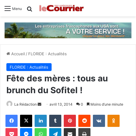
Rechercher
Menu
Accueil
/
FLORIDE : Actualités
FLORIDE : Actualités
Fête des mères : tous au
brunch du Sofitel !
La Rédaction
E
avril 13, 2014
0
Moins d’une minute
n
Facebook
X
Linkedin
Tumblr
Pinterest
Reddit
VKontakte
Odnoklassniki
v
o
Pocket
Messenger
WhatsApp
Telegram
Partager par email
Imprimer
y