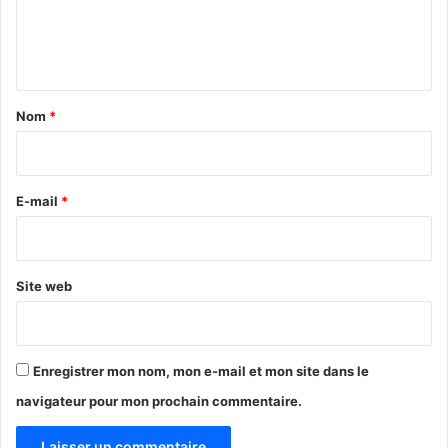
e
n
t
a
Nom
*
i
r
e
E-mail
*
*
Site web
Enregistrer mon nom, mon e-mail et mon site dans le
navigateur pour mon prochain commentaire.