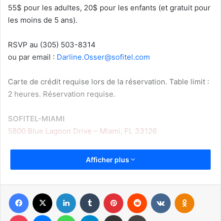
55$ pour les adultes, 20$ pour les enfants (et gratuit pour
les moins de 5 ans).
RSVP au (305) 503-8314
ou par email :
Darline.Osser@sofitel.com
Carte de crédit requise lors de la réservation. Table limit :
2 heures. Réservation requise.
SOFITEL-MIAMI
5800 Blue Lagoon Drive – Miami, FL 33126
www.larivieramiami.com
Afficher plus
Facebook
X
Linkedin
Tumblr
Pinterest
Reddit
VKontakte
Odnoklassniki
Pocket
Messenger
WhatsApp
Telegram
Partager par email
Imprimer