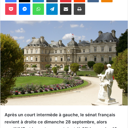
Pocket
Messenger
WhatsApp
Telegram
Partager par email
Imprimer
e
r
u
n
c
o
u
r
r
i
e
l
Après un court intermède à gauche, le sénat français
revient à droite ce dimanche 28 septembre, alors