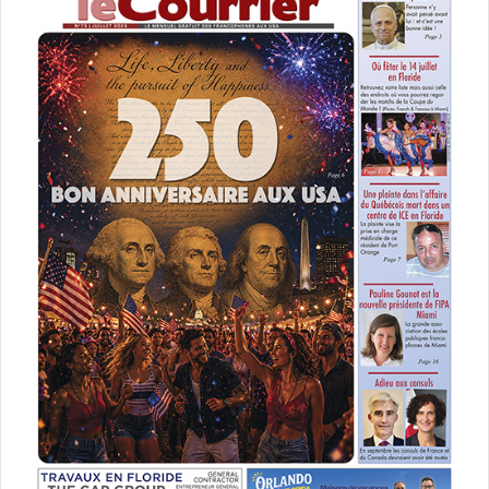
élections sénatoriales
Floride
fn
français de l'étranger
front national
Miami
parti socialiste
ps
UMP