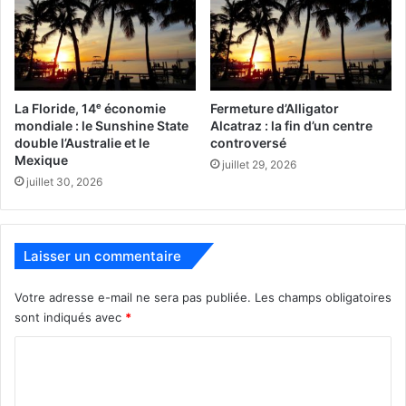
A noter que plusieurs proches de François Hollande ont
été battus (dont le maire de Tulle), tout comme Jean-
Michel Baylet (président du Parti Radical de Gauche).
LES FRANCAIS DE L’ETRANGER A DROITE
La Floride, 14ᵉ économie
Fermeture d’Alligator
mondiale : le Sunshine State
Alcatraz : la fin d’un centre
Les 533 grands électeurs des Français de l’étranger ont
double l’Australie et le
controversé
Mexique
également voté majoritairement pour les candidats de la
juillet 29, 2026
juillet 30, 2026
droite, en l’occurrence la liste de Christophe Frassa qui
compte 3 élus sur les 6 qui représenteront les Français de
l’Etranger). La Gauche Unie compte 2 élus, et Robert Del
Picchia (Les Indépendants) en compte 1 (lui-même).
Laisser un commentaire
Votre adresse e-mail ne sera pas publiée.
Les champs obligatoires
sont indiqués avec
*
C
o
m