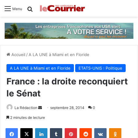
Rechercher
Menu
Accueil
/
A LA UNE à Miami et en Floride
A LA UNE à Miami et en Floride
ETATS-UNIS : Politique
France : la droite reconquiert
le Sénat
La Rédaction
E
septembre 28, 2014
0
n
2 minutes de lecture
v
Facebook
X
Linkedin
Tumblr
Pinterest
Reddit
VKontakte
Odnoklassniki
o
y