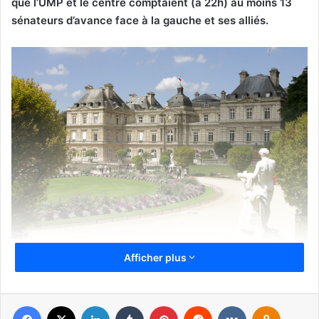
que l’UMP et le centre comptaient (à 22h) au moins 13
sénateurs d’avance face à la gauche et ses alliés.
France : Le Sénat. (Photo : D.R)
Afficher plus
Le vent n’étant ces temps-ci pas très favorable au
président Hollande et à sa majorité, ce basculement du
Facebook
X
Linkedin
Tumblr
Pinterest
Reddit
VKontakte
Odnoklassniki