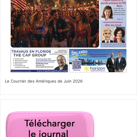
francophones qui cherchaient la foule s’installaient à New-
York, Los-Angeles ou San Francisco. Aujourd’hui c’est en
Floride que de nombreuses entreprises s’installent, car
l’Etat bénéficie à la fois du soleil, d’un taux d’imposition
plus bas, d’un accès plus facile à l’Europe (moins éloigné
que la Californie) et d’un environnement francophone
extraordinaire (plus de 2 millions de personnes qui parlent
Français dans l’agglomération de Miami, avec toutes les
entreprises qui vont avec : comptables, avocats, banques,
restaurants…).
Le Courrier des Amériques de Juin 2026
Notre page :
implanter votre entreprise en Floride
LE CHOIX DE L’ENTREPRISE
Vous devez prendre en considération avant de créer votre