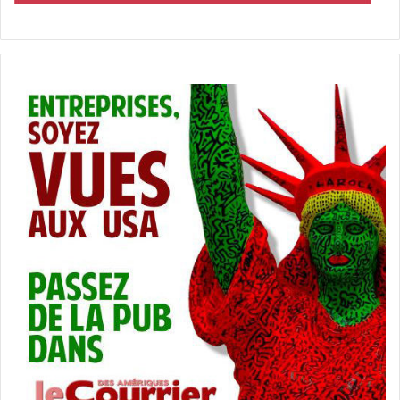
classique).
En revanche, la structure d’une S Corp est très rigide, et
les critères d’admissibilité aussi, par exemple sur le
nombre d’actionnaires.
LIENS UTILES :
Pour commencer un business en Floride :
tout est là
(Sunbiz est l’organisme gouvernemental de Floride qui
s’occupe de tout ce qui concerne les sociétés).
LEXIQUE BUSINESS DE BASE :