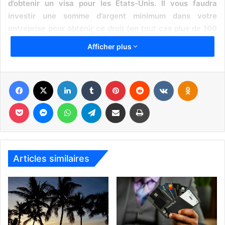
d’obtenir un visa pour les Etats-Unis. Il vous faudra
investir une somme d’argent minimum dans votre
entreprise pour obtenir ce droit (en tout cas plus de 100
000$). Et pour 400 000$ de plus vous pouvez avoir la
Afficher plus
«
green card
» directement ! (Ici tout est très réglementé
mais… tout s’achète quand même !).
Facebook
X
Linkedin
Tumblr
Pinterest
Reddit
VKontakte
Odnoklassniki
Pocket
Messenger
WhatsApp
Telegram
Partager par email
Imprimer
Articles similaires
AVERTISSEMENT :
Vous pouvez sauter ce chapitre, néanmoins si vous n’avez
jamais lu d’avertissement sur l’implantation d’entreprise