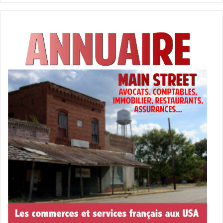
– La « C Corp » :
La société C, est aussi appelée « Général
Corporation » ou « Inc » (puisque la terminaison de
l’entreprise est souvent « Bidule Inc » (« inc » signifie
« incorporated »). Elle autorise les actionnaires à toucher
des dividendes… sur lesquelles… vous serez AUSSI
imposés (on ne peut pas tout avoir !). Vous devez apporter
un capital à l’entreprise, et en cas de problème votre part
de capital peut être saisie, mais rien d’autre.
– La « S Corp »
est aussi une « C Corp », mais imposée
selon le paragraphe « S » du code fiscal. Elle est tout
autant « à responsabilité limitée », mais elle a cette
particularité de ne pas être assujettie à l’impôt sur les
bénéfices des actionnaires. Vous gagnez les bénéfices en
fonction de votre nombre de parts dans la société, et vous
déclarez ensuite ces gains avec l’impôt sur le revenu, que
vous devrez payer, mais il n’y a ainsi pas de double
imposition sur cet argent, contrairement à la « C Corp »