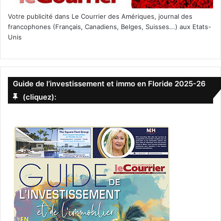
Assets = actifs
Votre publicité dans Le Courrier des Amériques, journal des
francophones (Français, Canadiens, Belges, Suisses...) aux Etats-
Account : compte (en banque par exemple)
Unis
Accountant : Comptable
Board of Directors = conseil d’administration
Guide de l’investissement et immo en Floride 2025-26
(cliquez):
Chairman (ou Chair) : président du conseil d’administration
Customer : Client
Dividend = dividende
Entry : écriture
Loan : emprunt