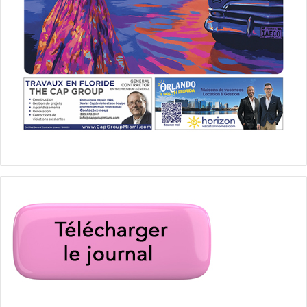
Le gros inconvénient… c’est que vous êtes responsables
sur vos biens personnels. En cas de faillite, de poursuites,
de plaintes… vos biens pourront être hypothéqués.
LES SOCIETES A PLUSIEURS (partnership)
– La
Limited Liability Company (LLC)
: il s’agit d’une forme
assez simple, et beaucoup plus souple que les autres.
Vous pouvez en monter une tout seul si vous le souhaitez,
mais vous avez cette opportunité de faire rentrer des
partenaires et investisseurs par la suite, et vous aurez
alors une souplesse bien plus importante pour déterminer
la répartition des bénéfices, alors que les formes de
société dont nous allons parler juste après sont beaucoup
plus rigides en la matière.