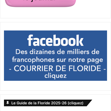
société les points positifs et les points négatifs que
chaque forme peut vous apporter. Elles déterminent ainsi :
– La manière dont vous voulez contrôler votre entreprise
(tout ou partie)
– La manière dont vous serez (plus ou moins) imposé
– Votre responsabilité financière personnelle (en cas de
plaintes, de faillite…)
TOUT SEUL… OU A PLUSIEURS
Si vous êtes seul à la tête de votre entreprise, vous
pouvez monter une « sole proprietorship » (entreprise
Le Guide de la Floride 2025-26 (cliquez)
individuelle, ou « unipersonnelle » ou « auto-