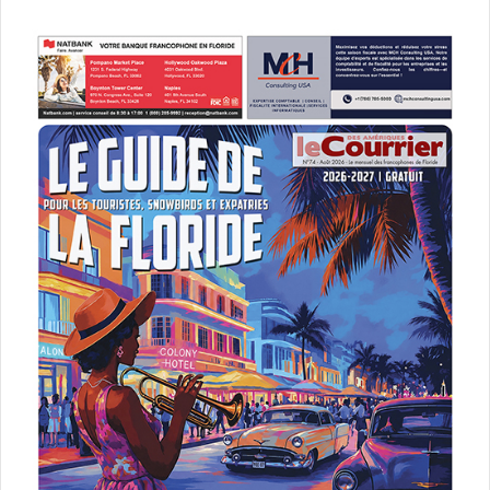
entrepreneur » comme on dit dans les pays francophones)
aussi bien qu’une autre forme d’entreprise plus complexe,
comme une LLC par exemple. Mais, évidemment, la sole
proprietorship n’est possible QUE si vous êtes seul et que
vous comptez le rester.
LA SOLE PROPRIETORSHIP
Il s’agit de la forme d’entreprise la plus facile à monter aux
Etats-Unis. Vous et votre entreprise ne formez alors
qu’une seule entité, et vous déclarerez les rentrées de
votre entreprise sur votre impôt personnel sur le revenu
(tax return). Vous paierez en plus la taxe de « self
employment » (auto-employeur). Dans la plupart des cas,
cette forme est souvent la plus avantageuse au niveau des
impôts.