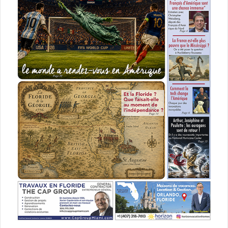
c corp
company
créer
entreprise
États-Unis d'Amérique (USA)
Floride
inc
lancer
llc
monter
partnership
s corp
société
sole proprietorship