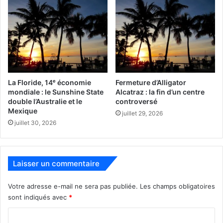
avant d’entamer la grande traversée de l’Atlantique.
La Floride, 14ᵉ économie
Fermeture d’Alligator
mondiale : le Sunshine State
Alcatraz : la fin d’un centre
double l’Australie et le
controversé
Gilbert du Motier, marquis de La
Mexique
juillet 29, 2026
Fayette.
juillet 30, 2026
Les escales prévues :
Laisser un commentaire
– Arrivée à Yorktown le 5 juin, et départ le 7.
Votre adresse e-mail ne sera pas publiée.
Les champs obligatoires
– Mount Vernon : 9 juin
sont indiqués avec
*
– Alexandria du 10 au 12 juin
C