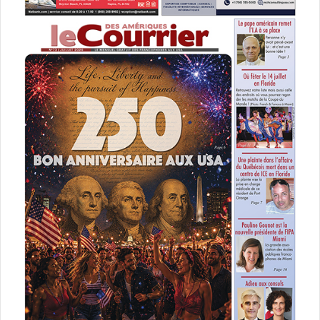
France en février 1779, et c’est l’année suivante qu’il
:
repart à bord de l’Hermione. A son arrivée, George
Wahington lui confie le commandement des troupes de
Virginie. Il s’illustra durant plusieurs batailles, et en 1781,
le blocus maritime français fut décisif pour la victoire de
Yorktown. Après l’indépendance, La Fayette est fait
citoyen des Etats-Unis (et maréchal de camp de l’armée
française).
“HEROS DES
DEUX MONDES”
En 1784 il retournera dans le nouveau monde à l’invitation
privée de Washington. Mais le caractère privé du voyage
n’aura jamais lieu : dès son arrivée à New-York La Fayette
est acclamé par des foules considérables.
Franc-Maçon, il fut ensuite porte-parole de l’aristocratie
libérale durant la Révolution française et fut parfois porté