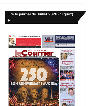
e
r
c
Lire le journal de Juillet 2026 (cliquez):
h
e
r
: