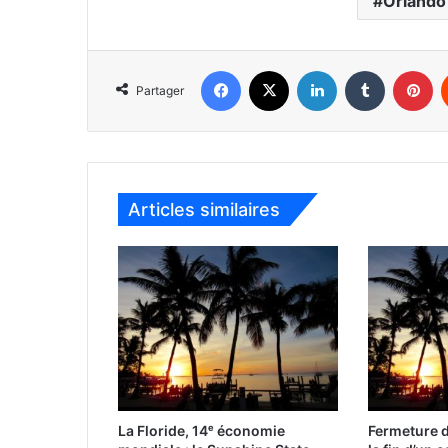
Orlando
Facebook
X
Linkedin
Tumblr
Pinterest
Partager
Articles similaires
La Floride, 14ᵉ économie
Fermeture d’