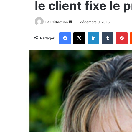
le client fixe le p
La Rédaction
E
décembre 9, 2015
n
Facebook
X
Linkedin
Tumblr
Pinterest
v
Partager
o
y
e
r
u
n
c
o
u
r
r
i
e