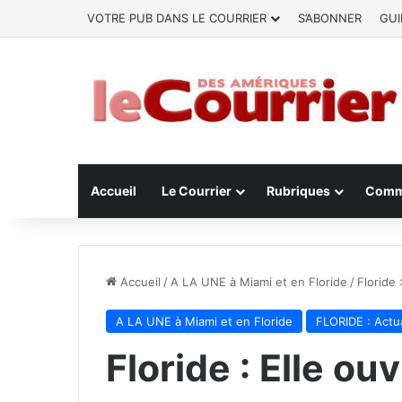
VOTRE PUB DANS LE COURRIER
S’ABONNER
GUI
Accueil
Le Courrier
Rubriques
Comm
Accueil
/
A LA UNE à Miami et en Floride
/
Floride 
A LA UNE à Miami et en Floride
FLORIDE : Actua
Floride : Elle ou