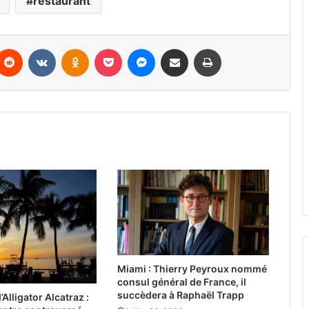
restaurant
Reddit
VKontakte
Odnoklassniki
Pocket
Messenger
Partager par email
Imprimer
Miami : Thierry Peyroux nommé
consul général de France, il
succèdera à Raphaël Trapp
Alligator Alcatraz :