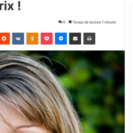
rix !
0
Temps de lecture 1 minute
Reddit
VKontakte
Odnoklassniki
Pocket
Messenger
Partager par email
Imprimer