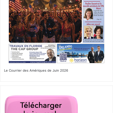
généralement moins le droit de votre nouveau pays ».
Pour Me Francis Boyer, faire appel à un avocat, c’est tout
simplement
« avoir un confort moral »
et faire en quelque
sorte
« de la médecine préventive
»
pour éviter les ennuis
et les procès couteux.
D’un point de vue financier,
l’avocat ne vous coûte pas
plus cher
« à l’heure » (la base de facturation aux Etats-
Unis) qu’en Europe, car il doit travailler plus longtemps sur
les dossiers.
«
Un peu de dépense pour un avocat
d’affaires en amont vous reviendra toujours moins cher
Le Courrier des Amériques de Juin 2026
qu’une dispute au tribunal, car un procès peut coûter 25
000 dollars et jusqu’à 100 000 dollars ! ».
Le service rendu est réellement différent aux Etats-Unis,
et ceux qui sont habitués au système américain en sont
généralement plutôt satisfaits, sauf s’ils sont abonnés à la
malchance judiciaire !