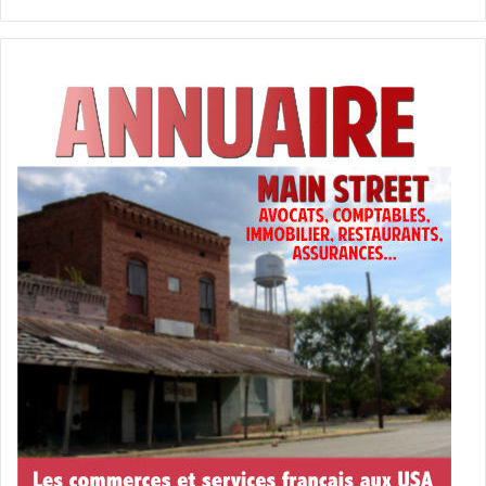
avocat
carte verte
droit
Floride
francis boyer
Green Card
Imigration
immobilier
implantation
kacksonville
lois
Miami
Orlando