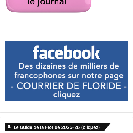
Si vous voulez contacter Me Boyer :
[blockquote style= »3″]
Me FRANCIS BOYER :
Miami / Fort Lauderdale (305 921 9665),
Jacksonville (904 236 5317) et Orlando (407 574
2573).
www.avocat-international-floride.com
[/blockquote]
Le Guide de la Floride 2025-26 (cliquez)