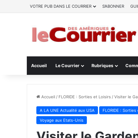
VOTRE PUB DANS LE COURRIER
S’ABONNER
GUI
Accueil
Le Courrier
Rubriques
Comm
Accueil
/
FLORIDE : Sorties et Loisirs
/
Visiter le G
A LA UNE Actualité aux USA
FLORIDE : Sorties 
Voyage aux Etats-Unis
Visiter le Garden