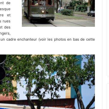
ent de
resque
ire et
s rues
et des
ngers,
t un cadre enchanteur (voir les photos en bas de cette