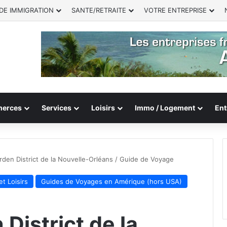
DE IMMIGRATION
SANTE/RETRAITE
VOTRE ENTREPRISE
erces
Services
Loisirs
Immo / Logement
Ent
arden District de la Nouvelle-Orléans / Guide de Voyage
et Loisirs
Guides de Voyages en Amérique (hors USA)
 District de la