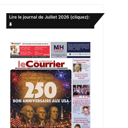
e
r
c
Lire le journal de Juillet 2026 (cliquez):
h
e
r
: