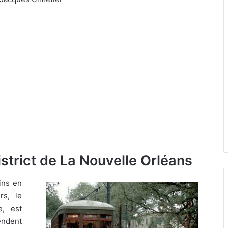
)
strict de La Nouvelle Orléans
ins en
rs, le
e, est
endent