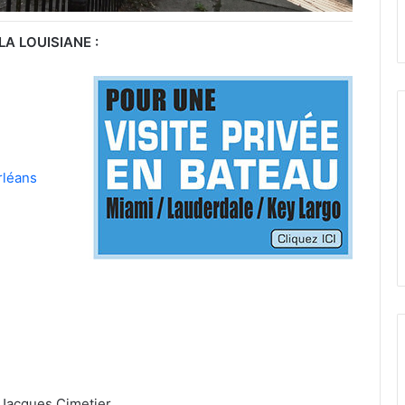
LA LOUISIANE :
rléans
r Jacques Cimetier