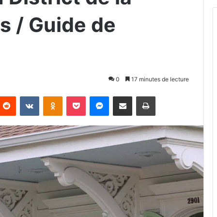
s / Guide de
0
17 minutes de lecture
Reddit
VKontakte
Odnoklassniki
Pocket
Messenger
Partager par email
Imprimer