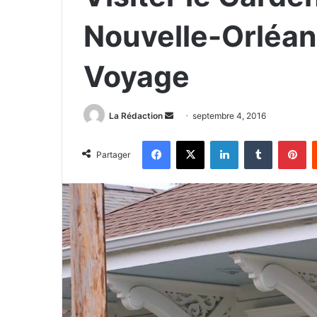
Nouvelle-Orléan
Voyage
La Rédaction
E
septembre 4, 2016
n
Facebook
X
Linkedin
Tumblr
Pinterest
v
Partager
o
y
e
r
u
n
c
o
u