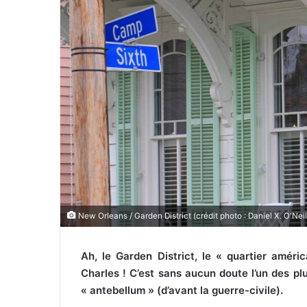
r
r
i
e
l
New Orleans / Garden District (crédit photo : Daniel X. O'Nei
Ah, le Garden District, le « quartier amér
Charles ! C’est sans aucun doute l’un des pl
« antebellum » (d’avant la guerre-civile).