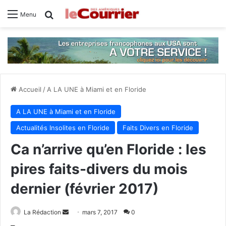
Rechercher
Menu
Accueil
/
A LA UNE à Miami et en Floride
A LA UNE à Miami et en Floride
Actualités Insolites en Floride
Faits Divers en Floride
Ca n’arrive qu’en Floride : les
pires faits-divers du mois
dernier (février 2017)
La Rédaction
E
mars 7, 2017
0
n