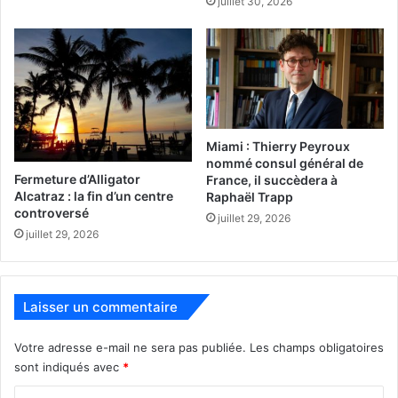
juillet 30, 2026
Quand le billet vert devient blanc
Le FBI a fait analyser 4000 billets verts en provenance de
partout aux Etats-Unis et, surprise, 97% d’entre eux
portaient des traces de cocaïne ! Avec des petites
nuances : ainsi à Washington ils n’étaient que 95%, alors
Miami : Thierry Peyroux
qu’à Boston ou à Miami… c’était 100%. De mêmes études
nommé consul général de
ont été réalisées en Suisse (6%), au Japon (12%), en Chine
Fermeture d’Alligator
France, il succèdera à
(20%) ou en Irlande (100%).
Alcatraz : la fin d’un centre
Raphaël Trapp
controversé
juillet 29, 2026
juillet 29, 2026
#Floridaman dans ses œuvres
Laisser un commentaire
Votre adresse e-mail ne sera pas publiée.
Les champs obligatoires
sont indiqués avec
*