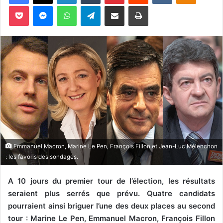
o
Pocket
Messenger
WhatsApp
Telegram
Partager par email
Imprimer
y
e
r
u
n
c
o
u
r
r
i
e
Emmanuel Macron, Marine Le Pen, François Fillon et Jean-Luc Mélenchon
: les favoris des sondages.
l
A 10 jours du premier tour de l’élection, les résultats
seraient plus serrés que prévu. Quatre candidats
pourraient ainsi briguer l’une des deux places au second
tour : Marine Le Pen, Emmanuel Macron, François Fillon