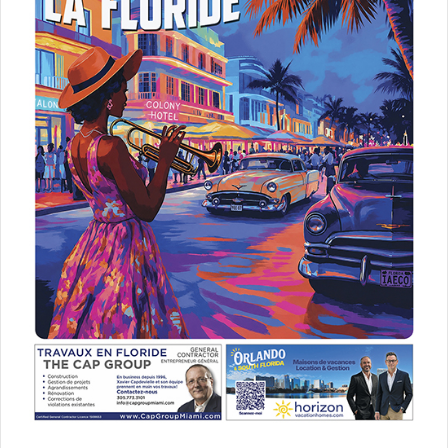
analyse
campagne électorale
élections présidentielles en france
Emmanuel Macron
Filteris
françois fillon
jean-luc mélenchon