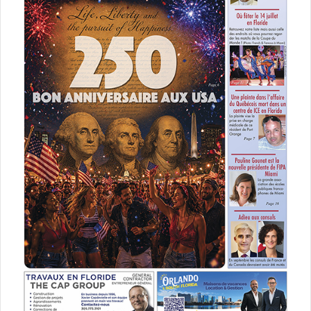
occupent tout (ou presque) l’espace politique. Les débats
en France sur les sondages ont également porté sur
l’apparition de la société Filteris, lancée à Montréal par un
couple de Français. En analysant les réseaux sociaux et
l’influence qu’y exercent les candidats, elle se fait fort de
prédire le résultat des élections. Elle a déjà eu un certain
nombre de succès dans ses analyses, et si elle arrive à
donner à l’avance les résultats de cette élection
présidentielle française, elle pourrait bien à terme
remplacer les instituts de sondages ! Mais, en attendant
que ce soit confirmé, ses méthodes
ne peuvent être
jugées plus fiables que celles des instituts
. Elles n’en
affichent pas moins de bonnes études concernant l’impact
des candidats sur les réseaux sociaux, et leur popularité.
Selon eux, ce serait M. Fillon qui affronterait Mme Le Pen
au second tour, et pas M. Macron. Ce n’est pas
anecdotique, puisque c’est justement la popularité de
François Fillon qui est contestée depuis plusieurs mois, et