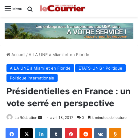
Rechercher
Menu
Accueil
/
A LA UNE à Miami et en Floride
A LA UNE à Miami et en Floride
ETATS-UNIS : Politique
Politique internationale
Présidentielles en France : un
vote serré en perspective
La Rédaction
E
avril 13, 2017
0
4 minutes de lecture
n
Facebook
X
Linkedin
Tumblr
Pinterest
Reddit
VKontakte
Odnoklassniki
v