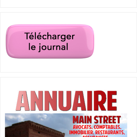
marine le pen
pronostics
qui va gagner
sondages