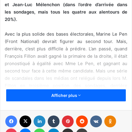
et Jean-Luc Mélenchon (dans l’ordre d’arrivée dans
les sondages, mais tous les quatre aux alentours de
20%).
Avec la plus solide des bases électorales, Marine Le Pen
(Front National) devrait figurer au second tour. Mais,
derrière, c’est plus difficile à prédire. L’an passé, quand
François Fillon avait gagné la primaire de la droite, il était
pronostiqué à égalité avec Mme Le Pen, et gagnant au
second tour face à cette même candidate. Mais une série
de scandales dans les médias ont relégué depuis lors M.
Fillon en troisième position des sondages, derrière
Emmanuel Macron (En Marche) (centriste, et ancien
Afficher plus
ministre de Français Hollande).
Facebook
X
Linkedin
Tumblr
Pinterest
Reddit
VKontakte
Odnoklassniki
Pocket
Messenger
WhatsApp
Telegram
Partager par email
Imprimer