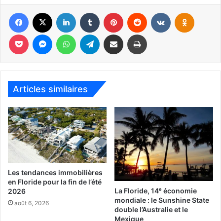
Facebook
X
Linkedin
Tumblr
Pinterest
Reddit
VKontakte
Odnoklassniki
Pocket
Messenger
WhatsApp
Telegram
Partager par email
Imprimer
Articles similaires
Les tendances immobilières
en Floride pour la fin de l’été
La Floride, 14ᵉ économie
2026
mondiale : le Sunshine State
août 6, 2026
double l’Australie et le
Mexique