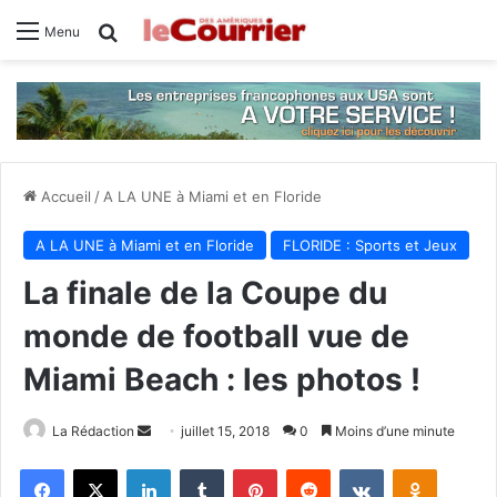
Rechercher
Menu
Accueil
/
A LA UNE à Miami et en Floride
A LA UNE à Miami et en Floride
FLORIDE : Sports et Jeux
La finale de la Coupe du
monde de football vue de
Miami Beach : les photos !
La Rédaction
E
juillet 15, 2018
0
Moins d’une minute
n
Facebook
X
Linkedin
Tumblr
Pinterest
Reddit
VKontakte
Odnoklassniki
v