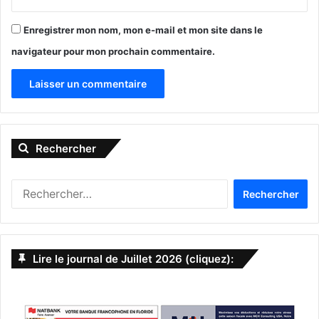
Enregistrer mon nom, mon e-mail et mon site dans le
navigateur pour mon prochain commentaire.
A
l
Rechercher
t
e
R
r
e
n
c
h
a
e
Lire le journal de Juillet 2026 (cliquez):
t
r
c
i
h
v
e