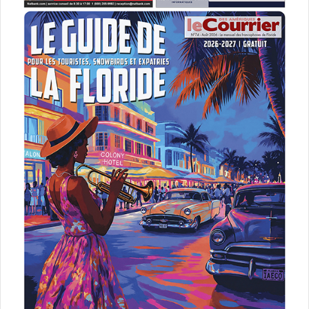
2018
Coupe du monde de football
fête
fifa
Floride
football
français
France-Croatie
Miami