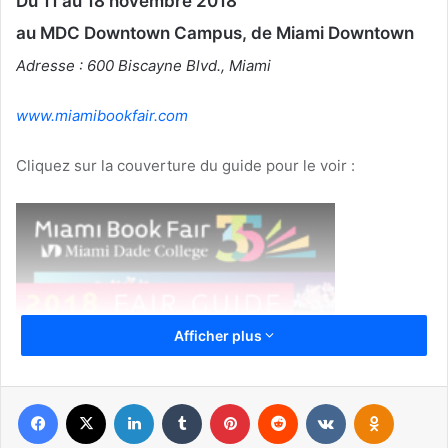
Du 11 au 18 novembre 2018
au MDC Downtown Campus, de Miami Downtown
Adresse : 600 Biscayne Blvd., Miami
www.
miamibookfair.com
Cliquez sur la couverture du guide pour le voir :
Afficher plus
Facebook
X
Linkedin
Tumblr
Pinterest
Reddit
VKontakte
Odnoklassniki