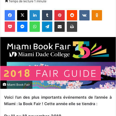
Temps de lecture 1 minute
v
Facebook
X
Linkedin
Tumblr
Pinterest
Reddit
VKontakte
Odnoklassniki
o
y
Pocket
Messenger
WhatsApp
Telegram
Partager par email
Imprimer
e
r
u
n
c
o
u
r
r
i
Miami Book Fair
e
l
Voici l’un des plus importants événements de l’année à
Miami : la Book Fair ! Cette année elle se tiendra :