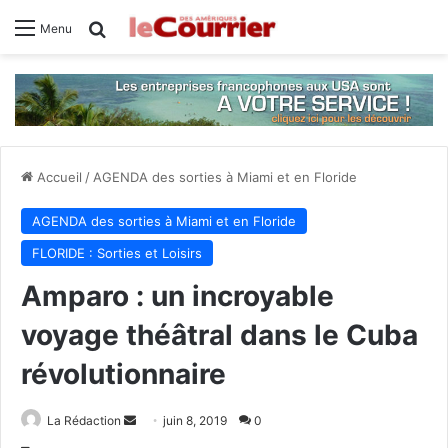
Rechercher
Menu
Accueil
/
AGENDA des sorties à Miami et en Floride
AGENDA des sorties à Miami et en Floride
FLORIDE : Sorties et Loisirs
Amparo : un incroyable
voyage théâtral dans le Cuba
révolutionnaire
La Rédaction
E
juin 8, 2019
0
n