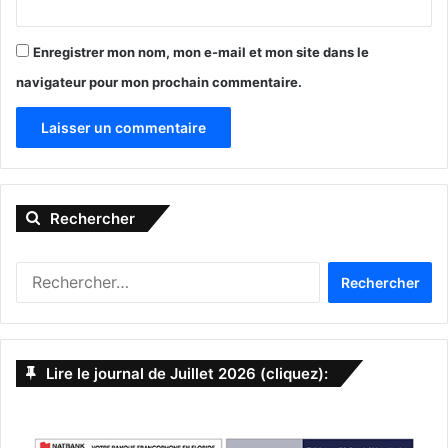
Enregistrer mon nom, mon e-mail et mon site dans le
navigateur pour mon prochain commentaire.
A
l
Rechercher
t
e
R
r
e
n
c
h
a
e
Lire le journal de Juillet 2026 (cliquez):
t
r
c
i
h
v
e