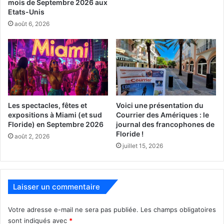
mois de Septembre 2026 aux
des horaires et/ou dates.
Etats-Unis
août 6, 2026
221 NE 17th St. – Miami
877-542-8262
159$ par personne.
Les spectacles, fêtes et
Voici une présentation du
www.theamparoexperience.com
expositions à Miami (et sud
Courrier des Amériques : le
Floride) en Septembre 2026
journal des francophones de
Floride !
août 2, 2026
juillet 15, 2026
Laisser un commentaire
Votre adresse e-mail ne sera pas publiée.
Les champs obligatoires
sont indiqués avec
*