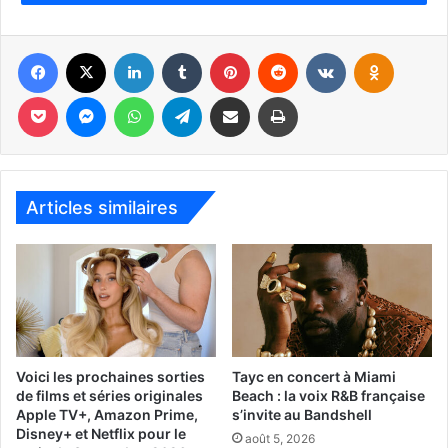
Facebook
X
Linkedin
Tumblr
Pinterest
Reddit
VKontakte
Odnoklassniki
Pocket
Messenger
WhatsApp
Telegram
Partager par email
Imprimer
Articles similaires
“The Amparo Experience” par Vanessa Garcia.
Du jeudi au samedi à 19h et 22h. Le dimanche : 15h30 et
18h30.
Voici les prochaines sorties
Tayc en concert à Miami
de films et séries originales
Beach : la voix R&B française
Apple TV+, Amazon Prime,
s’invite au Bandshell
Le show a été prolongé jusqu’au 28 juillet mais il est
Disney+ et Netflix pour le
août 5, 2026
complet jusqu’alors. Surveillez une éventuelle extension