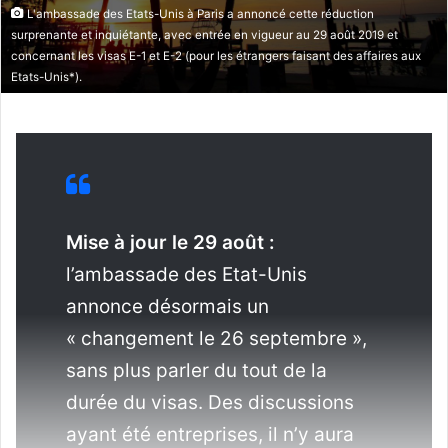
l
L'ambassade des Etats-Unis à Paris a annoncé cette réduction
surprenante et inquiétante, avec entrée en vigueur au 29 août 2019 et
concernant les visas E-1 et E-2 (pour les étrangers faisant des affaires aux
Etats-Unis*).
Mise à jour le 29 août :
l’ambassade des Etat-Unis
annonce désormais un
« changement le 26 septembre »,
sans plus parler du tout de la
durée du visas. Des discussions
ayant été entreprises, il n’y aura