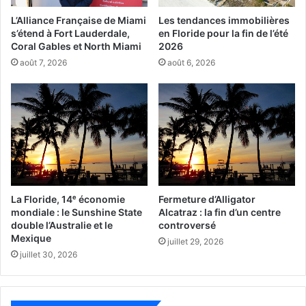
L’Alliance Française de Miami
Les tendances immobilières
s’étend à Fort Lauderdale,
en Floride pour la fin de l’été
Coral Gables et North Miami
2026
août 7, 2026
août 6, 2026
L’ambassade des Etats-Unis à Paris a annoncé cette
réduction surprenante et inquiétante, avec entrée en
vigueur au 29 août 2019 et concernant les visas E-1 et
La Floride, 14ᵉ économie
Fermeture d’Alligator
E-2 (pour les étrangers faisant des affaires aux Etats-
mondiale : le Sunshine State
Alcatraz : la fin d’un centre
double l’Australie et le
controversé
Unis*).
L’ambassade précise qu’il s’agit d’un alignement sur
Mexique
juillet 29, 2026
la politique française. Les USA fixent en effet le tarif et la
juillet 30, 2026
durée de leur visa sur ce que font leurs partenaires. Or,
non seulement la France n’a rien changé depuis
longtemps dans sa politique concernant ces visas, mais