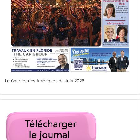
–
Réaction du député Roland Lescure à cette restriction
–
Article sur les visas E
–
Article sur le visa E-2
Notre explication en
vidéo :
Le Courrier des Amériques de Juin 2026
(pour vous abonnez à notre chaîne Youtube,
cliquez
simplement ici : c’est gratuit
! (et vous pourrez ainsi voir
les prochaines vidéos))