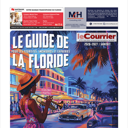
15 mois
États-Unis d'Amérique (USA)
investir
traité
VIsa E-1
Visa E-2
Visa Investisseur
visa traité de commerce