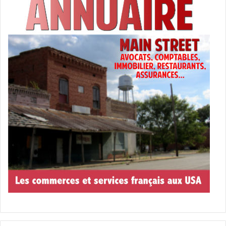
candidat
élections consulaires
Floride
Jacques Brion
liste
Miami