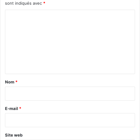
sont indiqués avec
*
C
o
m
m
e
n
t
a
Nom
*
i
r
e
E-mail
*
*
Site web