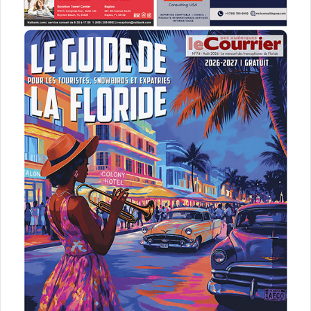
vous au cours de ces 6 prochaines années.
Amicales Salutations, Excellentes fêtes de fin d’année et
Meilleurs Vœux pour la Nouvelle Année.
Jacques BRION Conseiller Consulaire Miami
* Voir en pièce jointe les budgets respectifs pour
l’exercice 2019.
PUBLICITE :