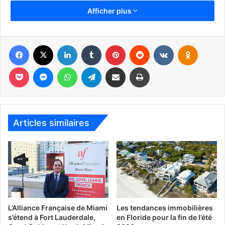
dont la liste avait remporté trois des quatre sièges il y a
Afficher plus
6 ans, vient d’annoncer sa candidature.
L’ex-président de la Chambre de commerce franco-
américaine, qui avait aussi re-fondé l’Alliance Française de
Facebook
X
Linkedin
Tumblr
Pinterest
Reddit
VKontakte
Odnoklassniki
Miami il y a deux ans, n’annonce pas cette fois sa
Pocket
Messenger
WhatsApp
Telegram
Partager par email
Imprimer
candidature sous la houlette d’un parti politique. Et ça
constitue une différence, puisqu’en 2014 Jacques Brion
était candidat de l’UMP, le parti de droite alors majoritaire
chez les Français de Floride.
Articles similaires
L’Alliance Française de Miami
Les tendances immobilières
s’étend à Fort Lauderdale,
en Floride pour la fin de l’été