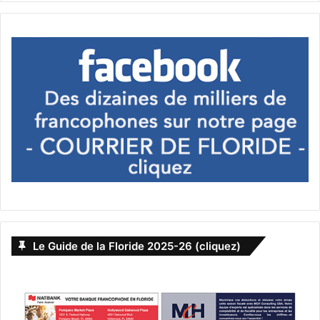
scrutin aura lieu le 16 mai et le vote par internet devrait y
être possible.
Vérifiez que vous êtes bien inscrit sur la liste électorale.
Incitez vos amis, vos proches, vos enfants à s’inscrire au
Consulat ET sur la liste électorale. Tout ceci peut être fait
aisément “on Line“ sur le site du Consulat :
Miami.consulfrance.org
La date limite d’inscription est le 9 avril 2020.
Si vous avez besoin d’assistance ou de précisions ou bien
si vous souhaitez nous faire part de suggestions n’hésitez
pas à nous joindre sur
Jacques.brion.ccm@gmail.com
Le Guide de la Floride 2025-26 (cliquez)
Dans un prochain message je vous présenterai le bilan de
mon activité au service de la Communauté Française au
cours de ce premier mandat. Un troisième message
suivra pour vous présenter notre équipe et le programme
que nous avons l’intention de développer avec et pour