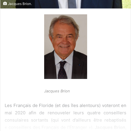
Jacques Brion.
Jacques Brion
Les Français de Floride (et des îles alentours) voteront en
mai 2020 afin de renouveler leurs quatre conseillers
consulaires sortants (qui vont d’ailleurs être rebaptisés
« conseillers des Français de l’Etranger »).
Jacques Brion,