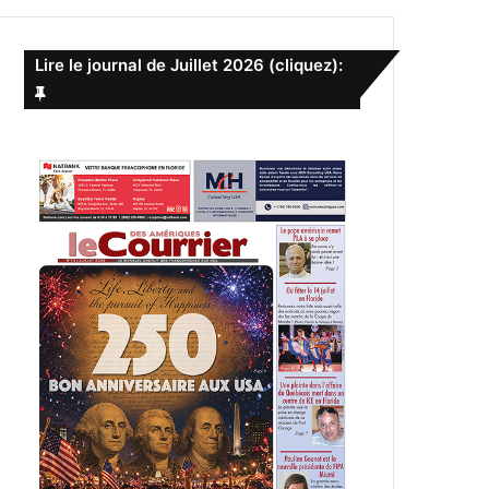
e
r
c
Lire le journal de Juillet 2026 (cliquez):
h
e
r
: