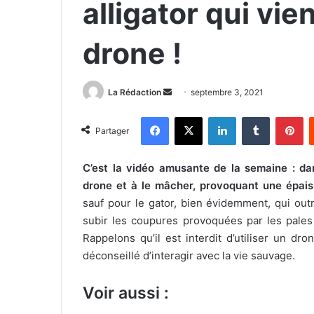
alligator qui vi
drone !
La Rédaction
E
septembre 3, 2021
n
Facebook
X
Linkedin
Tumblr
Pinterest
v
Partager
o
y
C’est la vidéo amusante de la semaine : dans
e
drone et à le mâcher, provoquant une épaiss
r
sauf pour le gator, bien évidemment, qui outre
u
subir les coupures provoquées par les pales
n
Rappelons qu’il est interdit d’utiliser un dr
c
déconseillé d’interagir avec la vie sauvage.
o
u
Voir aussi :
r
r