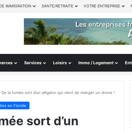
DE IMMIGRATION
SANTE/RETRAITE
VOTRE ENTREPRISE
erces
Services
Loisirs
Immo / Logement
Ent
: De la fumée sort d’un alligator qui vient de manger un drone !
ites en Floride
umée sort d’un