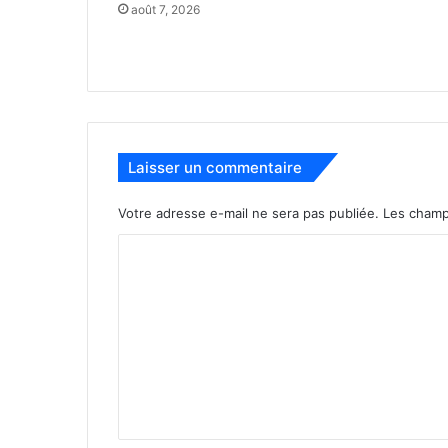
août 7, 2026
Laisser un commentaire
Votre adresse e-mail ne sera pas publiée.
Les champ
C
o
m
m
e
n
t