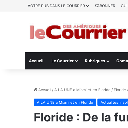
VOTRE PUB DANS LE COURRIER
S’ABONNER
GUI
Accueil
Le Courrier
Rubriques
Comm
Accueil
/
A LA UNE à Miami et en Floride
/
Floride 
A LA UNE à Miami et en Floride
Actualités Insol
Floride : De la f