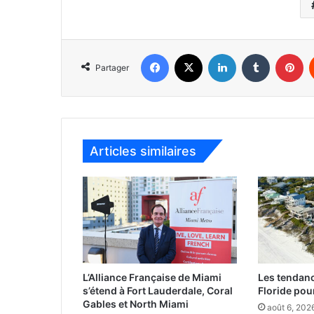
Facebook
X
Linkedin
Tumblr
Pinterest
Partager
Articles similaires
L’Alliance Française de Miami
Les tendan
s’étend à Fort Lauderdale, Coral
Floride pour
Gables et North Miami
août 6, 202