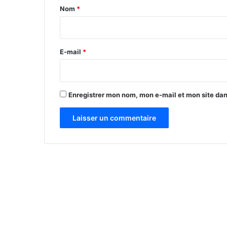
a
Nom
*
i
r
e
E-mail
*
*
Enregistrer mon nom, mon e-mail et mon site da
A
l
t
e
r
n
a