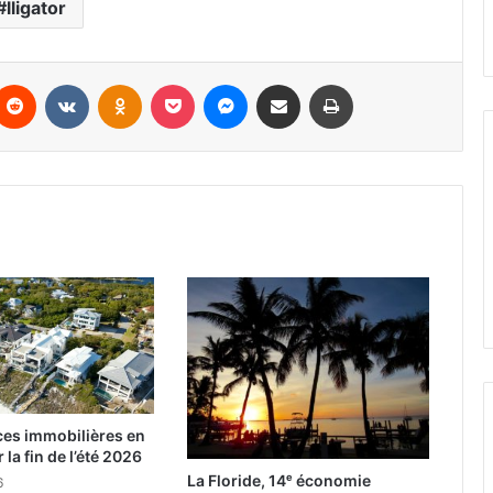
lligator
Reddit
VKontakte
Odnoklassniki
Pocket
Messenger
Partager par email
Imprimer
ces immobilières en
 la fin de l’été 2026
La Floride, 14ᵉ économie
6