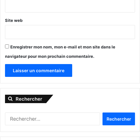
*
Site web
Enregistrer mon nom, mon e-mail et mon site dans le
navigateur pour mon prochain commentaire.
A
l
Rechercher
t
e
R
r
e
n
c
h
a