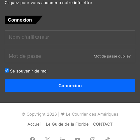
Cliquez pour vous abonner à notre infolettre
Connexion
Mot de passe oublié?
Se souvenir de moi
Alternative:
Connexion
© Copyright 2026 | ❤ Le Courrier des Amériques
Accueil
Le Guide de la Floride
CONTACT
Facebook
X
Linkedin
YouTube
Instagram
TikTok