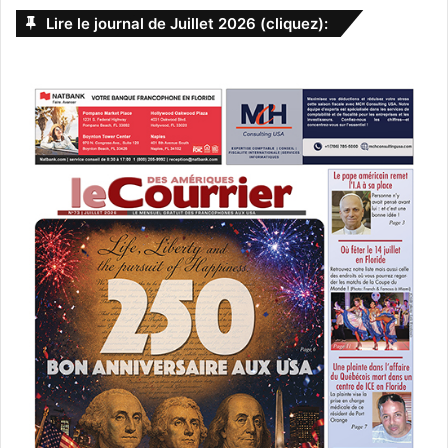
e
Lire le journal de Juillet 2026 (cliquez):
t
r
c
i
h
v
e
r
e
:
: