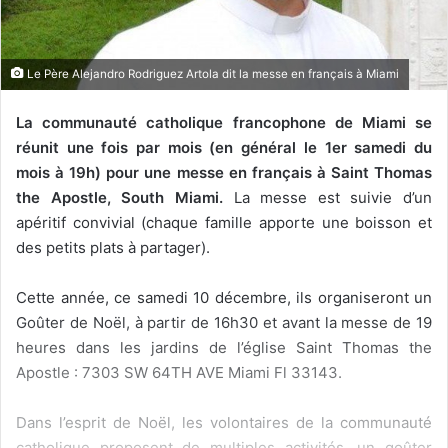
Le Père Alejandro Rodriguez Artola dit la messe en français à Miami
La communauté catholique francophone de Miami se
réunit une fois par mois (en général le 1er samedi du
mois à 19h) pour une messe en français à Saint Thomas
the Apostle, South Miami.
La messe est suivie d’un
apéritif convivial (chaque famille apporte une boisson et
des petits plats à partager).
Cette année, ce samedi 10 décembre, ils organiseront un
Goûter de Noël, à partir de 16h30 et avant la messe de 19
heures dans les jardins de l’église Saint Thomas the
Apostle : 7303 SW 64TH AVE Miami Fl 33143.
Dans l’esprit de Noël, les volontaires de la communauté
catholique proposent de multiples activités, un goûter