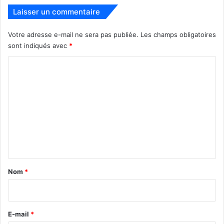
Laisser un commentaire
Votre adresse e-mail ne sera pas publiée.
Les champs obligatoires
sont indiqués avec
*
C
o
m
m
e
n
t
a
Nom
*
i
r
e
E-mail
*