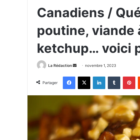
Canadiens / Qué
poutine, viande 
ketchup… voici p
La Rédaction
E
novembre 1, 2023
n
Facebook
X
Linkedin
Tumblr
Pinterest
v
Partager
o
y
e
r
u
n
c