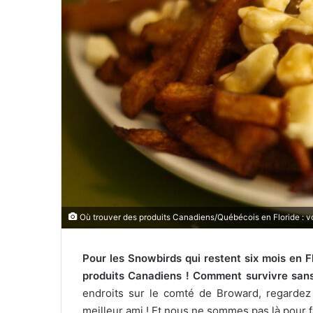
o
u
r
r
i
e
l
Où trouver des produits Canadiens/Québécois en Floride : voic
Pour les Snowbirds qui restent six mois en Fl
produits Canadiens ! Comment survivre sans
endroits sur le comté de Broward, regardez
meilleur ami ! Et nous ne sommes pas là pour f