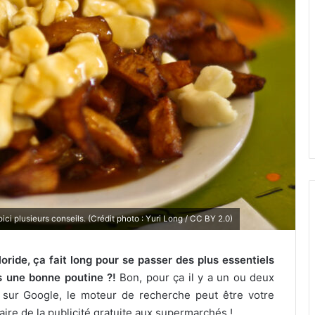
i plusieurs conseils. (Crédit photo : Yuri Long / CC BY 2.0)
oride, ça fait long pour se passer des plus essentiels
 une bonne poutine ?!
Bon, pour ça il y a un ou deux
 sur Google, le moteur de recherche peut être votre
aire de la publicité gratuite aux supermarchés !