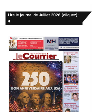
e
r
c
Lire le journal de Juillet 2026 (cliquez):
h
e
r
: