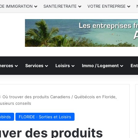
DE IMMIGRATION
SANTE/RETRAITE
VOTRE ENTREPRISE
erces
Services
Loisirs
Immo / Logement
Ent
 : Où trouver des produits Canadiens / Québécois en Floride,
usieurs conseils
wbirds
FLORIDE : Sorties et Loisirs
uver des produits