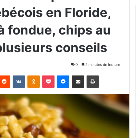
bécois en Floride,
à fondue, chips au
lusieurs conseils
0
2 minutes de lecture
Reddit
VKontakte
Odnoklassniki
Pocket
Messenger
Partager par email
Imprimer