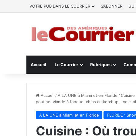
VOTRE PUB DANS LE COURRIER
S’ABONNER
GUI
Accueil
Le Courrier
Rubriques
Comm
Accueil
/
A LA UNE à Miami et en Floride
/
Cuisine
poutine, viande à fondue, chips au ketchup… voici pl
A LA UNE à Miami et en Floride
FLORIDE : Sno
Cuisine : Où tro