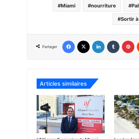
Miami
nourriture
Pa
Sortir 
Facebook
X
Linkedin
Tumblr
Pinterest
Partager
Articles similaires