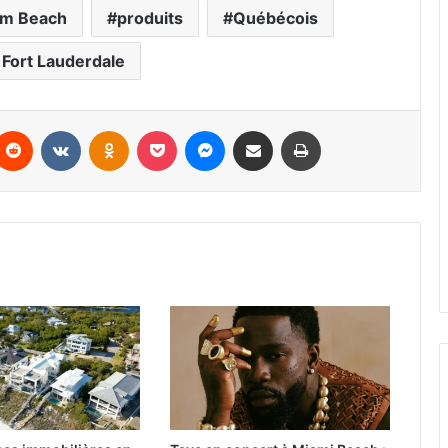
lm Beach
produits
Québécois
à Fort Lauderdale
Reddit
VKontakte
Odnoklassniki
Pocket
Messenger
Partager par email
Imprimer