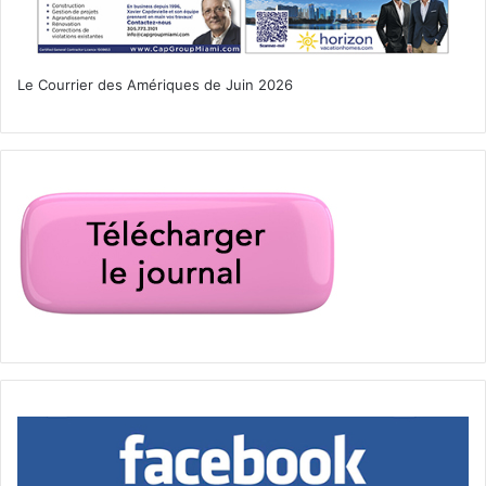
Le Courrier des Amériques de Juin 2026
« L’été dernier ». Un film français (2023) de Catherine
Breillat avec Olivier Rabourdin, Lea Drucker, Samuel
Kircher.
Anne, brillante avocate, vit en parfaite harmonie avec son
mari Pierre et leurs filles de six et huit ans, dans une
maison sur les hauteurs de Paris. Un jour, Théo, 17 ans, le
fils de Pierre issu d’un précédent mariage, emménage
chez eux. Anne est troublée par Théo et s’engage peu à
peu dans une relation passionnée avec lui, mettant en
danger sa carrière et sa vie de famille.
– Le 6 avril à 13h au Coral Gables Art Cinema.
– Le 13 avril à 15h30 au Coral Gables Art Cinema.