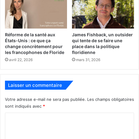
Les trois films
francophones au
programme :
Réforme de la santé aux
James Fishback, un outsider
États-Unis : ce que ça
qui tente de se faire une
change concrètement pour
place dans la politique
les francophones de Floride
floridienne
Auction
avril 22, 2026
mars 31, 2026
Laisser un commentaire
Votre adresse e-mail ne sera pas publiée.
Les champs obligatoires
sont indiqués avec
*
C
o
« Le tableau volé ». Un film français (2024) de Pascal
m
Bonitzer avec Alex Lutz, Louise Chevillotte, Léa Drucker.