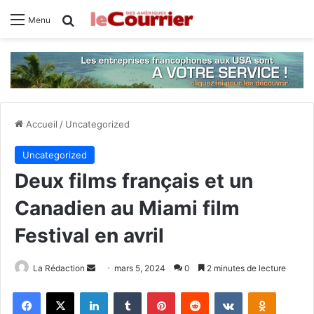
Rechercher
Menu
Accueil
/
Uncategorized
Uncategorized
Deux films français et un
Canadien au Miami film
Festival en avril
La Rédaction
E
mars 5, 2024
0
2 minutes de lecture
n
Facebook
X
Linkedin
Tumblr
Pinterest
Reddit
VKontakte
Odnoklassniki
v