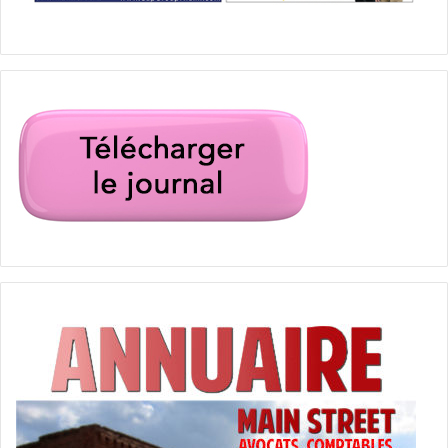
Festival du film de Miami
film français
films canadiens
films québécois
Miami Film Festival