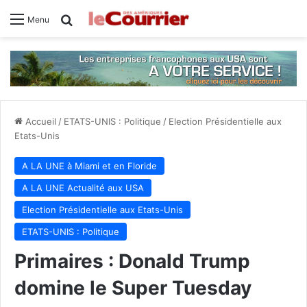
Rechercher
Menu
Accueil
/
ETATS-UNIS : Politique
/
Election Présidentielle aux
Etats-Unis
A LA UNE à Miami et en Floride
A LA UNE Actualité aux USA
Election Présidentielle aux Etats-Unis
ETATS-UNIS : Politique
Primaires : Donald Trump
domine le Super Tuesday