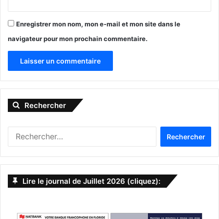
Minnesota
North Carolina
Enregistrer mon nom, mon e-mail et mon site dans le
Oklahoma
navigateur pour mon prochain commentaire.
Tennessee
Texas
A
Utah
l
Vermont
Rechercher
t
Virginia
e
R
r
PUBLICITE :
e
n
c
h
a
e
Lire le journal de Juillet 2026 (cliquez):
t
r
c
i
h
v
e