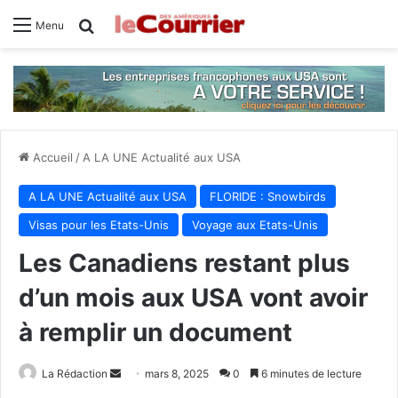
Rechercher
Menu
Accueil
/
A LA UNE Actualité aux USA
A LA UNE Actualité aux USA
FLORIDE : Snowbirds
Visas pour les Etats-Unis
Voyage aux Etats-Unis
Les Canadiens restant plus
d’un mois aux USA vont avoir
à remplir un document
La Rédaction
E
mars 8, 2025
0
6 minutes de lecture
n