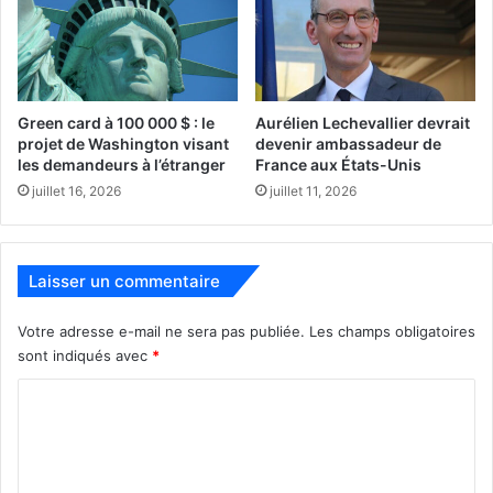
Green card à 100 000 $ : le
Aurélien Lechevallier devrait
projet de Washington visant
devenir ambassadeur de
les demandeurs à l’étranger
France aux États-Unis
juillet 16, 2026
juillet 11, 2026
Recommandations pour les « snowbirds » canadiens :
Laisser un commentaire
Votre adresse e-mail ne sera pas publiée.
Les champs obligatoires
–
Vérifier la délivrance du formulaire I-94 :
Il est conseillé
sont indiqués avec
*
aux « snowbirds » de vérifier s’ils ont reçu un formulaire
électronique I-94 lors de leur entrée aux États-Unis. Cette
C
vérification peut être effectuée en visitant le site officiel :
o
(
https://i94.cbp.dhs.gov
).
m