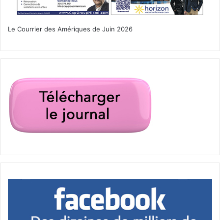
donner une petite information sur la fameuse I-94. C’est
pas pour le départ des États-Unis qu’on en aurait besoin,
Le Courrier des Amériques de Juin 2026
car en revenant au Canada ce n’est pas nécessaire, c’est
une formule américaine. C’est à l’automne 2025, ou en
hiver 2026, pour revenir aux États-Unis, que ça pourrait
être nécessaire. Mais, dans les directives du site des
douanes américaines on dit qu’il y a des exceptions dont la
plupart des canadiens. Donc, ce pourrait (peut-être) être
nécessaire pour les étrangers qui transitent par le Canada
pour entrer aux EU, ou bien, ceux qui résident au Canada
mais qui n’ont pas le statut permanent. Donc on n’a pas à
s’inquiéter, si c’est nécessaire, ce sera seulement
lorsqu’on reviendra aux USA à partir de octobre ou
novembre prochain, et d’ici ce temps là, le sujet aura eu le
temps d’être éclairci. Donc, on ne panique pas avec cela,
d’ici à ce qu’on revienne aux USA, ça a le temps de
changer. Ç’aurait été éclairci. J’ose espérer avoir rassuré
quelques amis-es snowbirds
« …