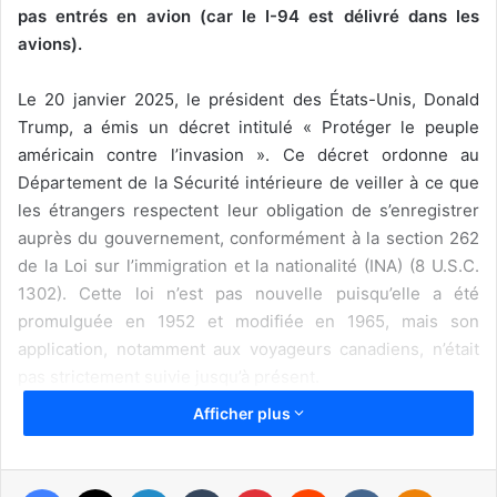
pas entrés en avion (car le I-94 est délivré dans les
avions).
Le 20 janvier 2025, le président des États-Unis, Donald
Trump, a émis un décret intitulé « Protéger le peuple
américain contre l’invasion ». Ce décret ordonne au
Département de la Sécurité intérieure de veiller à ce que
les étrangers respectent leur obligation de s’enregistrer
auprès du gouvernement, conformément à la section 262
de la Loi sur l’immigration et la nationalité (INA) (8 U.S.C.
1302). Cette loi n’est pas nouvelle puisqu’elle a été
promulguée en 1952 et modifiée en 1965, mais son
application, notamment aux voyageurs canadiens, n’était
pas strictement suivie jusqu’à présent.
Afficher plus
Selon cette loi, tous les visiteurs âgés de quatorze ans et
plus séjournant aux États-Unis pendant 30 jours ou plus
doivent s’enregistrer auprès du gouvernement fédéral.
Facebook
X
Linkedin
Tumblr
Pinterest
Reddit
VKontakte
Odnoklassniki