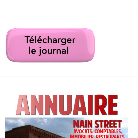
MISE A JOUR :
Nouvelles précisions sur
l’obligation d’enregistrement
des étrangers
Le 7 mars 2025, les Services de citoyenneté et
d’immigration des États-Unis (USCIS) ont publié une règle
intermédiaire finale (Interim Final Rule – IFR) pour mettre
en œuvre l’obligation d’enregistrement des étrangers
annoncée précédemment. Cette règle sera officiellement
publiée dans le
Federal Register
le 12 mars et entrera en
vigueur
le 11 avril 2025
.