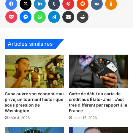
Pour la plupart des Canadiens, un formulaire électronique
Pocket
Messenger
WhatsApp
Telegram
Partager par email
Imprimer
I-94 est automatiquement généré lors de l’entrée aux
États-Unis, servant de preuve d’enregistrement.
Cependant, dans certaines situations, ce formulaire peut
ne pas être émis automatiquement.
Articles similaires
Qui plus est, certains médias mentionnent qu’il serait
possible que les touristes (restant plus de 30 jours)
devraient avoir ce document sur eux durant leur séjour
(info qui reste toutefois à confirmer).
Explications en vidéo sur le I-
Cuba ouvre son économie au
Carte de débit ou carte de
94 :
privé, un tournant historique
crédit aux États-Unis : c’est
sous pression de
très différent par rapport à la
Washington
France
août 4, 2026
juillet 16, 2026