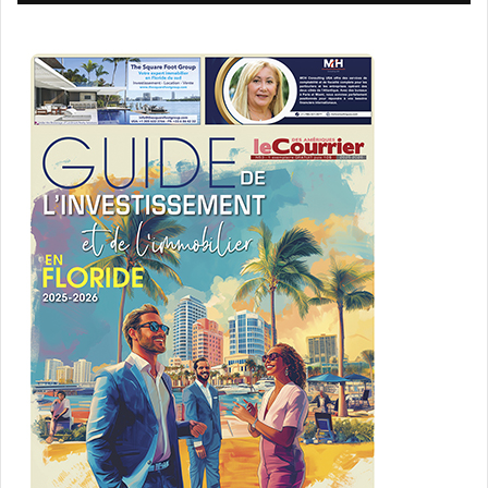
Mexicains et à certains Canadiens).
Une
carte de résident permanent
(Green Card).
Un
document d’autorisation d’emploi (EAD)
.
Un
avis de comparution
(Notice to Appear) utilisé
pour engager des procédures d’expulsion.
Si un voyageur possède déjà un de ces documents, il est
considéré comme enregistré
et n’a pas besoin de
s’enregistrer à nouveau,
sauf s’il atteint l’âge de 14 ans
.
Exemptions et précisions pour les
Canadiens
Les visiteurs d’affaires et les touristes canadiens
entrant par voie terrestre ne seront pas soumis à la
collecte de données biométriques
(empreintes
digitales), mais devront s’enregistrer s’ils restent plus
de 30 jours.