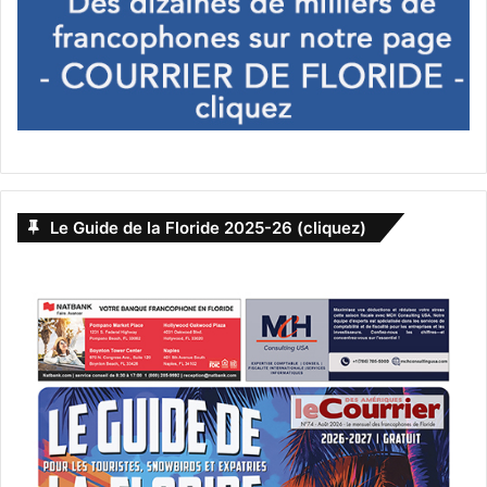
Concernant les voyageurs utilisant le Système
électronique d’autorisation de voyage (
ESTA
), à priori s’ils
arrivent aux USA en avion ils auront automatiquement le I-
94, mais il faut peut-être faire attention aux arrivées en
bateau (si leur séjour dure plus de 30 jours, puisque
l’ESTA permet de rester 90 jours).
Le Guide de la Floride 2025-26 (cliquez)
Cette mesure (qui date de 1952 et n’a pas été créée
spécialement pour les Canadiens) vise à renforcer la
sécurité et le contrôle aux frontières, et bien que cela
ajoute une étape supplémentaire pour certains voyageurs,
il s’agit d’une procédure administrative visant à assurer le
respect des lois américaines en matière d’immigration.
L’Association canadienne des snowbirds travaille avec des
membres du Congrès pour obtenir une exemption des
voyageurs canadiens.