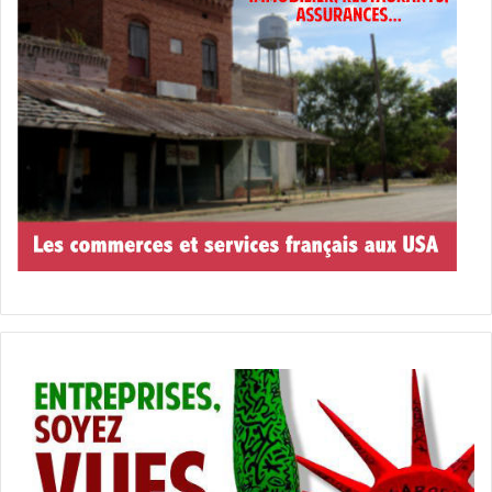
Selon cette nouvelle réglementation,
trois catégories
d’étrangers
devront obligatoirement s’enregistrer en ligne
via un compte
myUSCIS
, selon des délais précis :
Les personnes présentes aux États-Unis depuis 30
jours ou plus
sans preuve d’enregistrement préalable
– aucun délai précis n’a été fixé pour cette catégorie.
Les personnes entrant aux États-Unis après le 11
avril 2025
sans preuve d’enregistrement – elles
devront s’enregistrer dans les
30 jours suivant leur
entrée
.
Les personnes atteignant l’âge de 14 ans aux États-
Unis
, qu’elles aient ou non une preuve
d’enregistrement préalable – elles devront
s’enregistrer dans les
30 jours suivant leur 14e
anniversaire
.
Quels documents constituent une