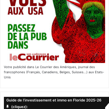
preuve d’enregistrement ?
D’après une réglementation datant de 1960, plusieurs
documents émis par des agences fédérales ou déposés
par un étranger dans le cadre d’une demande
d’immigration constituent une preuve d’enregistrement
valide. Les plus courants sont :
Le
formulaire I-94
(reçu automatiquement par les
non-immigrants arrivant par voie aérienne ou
terrestre, sauf certains Canadiens entrant par la
Votre publicité dans Le Courrier des Amériques, journal des
route).
francophones (Français, Canadiens, Belges, Suisses...) aux Etats-
Le
formulaire I-485
(demande d’ajustement de statut
Unis
pour devenir résident permanent).
Un
tampon d’admission ou de libération
conditionnelle
dans un passeport étranger.
Guide de l’investissement et immo en Floride 2025-26
Une
carte de passage frontalier
(délivrée aux
(cliquez):