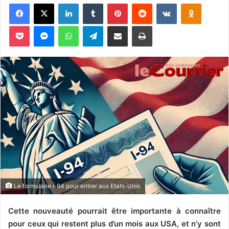
Facebook
X
Linkedin
Tumblr
Pinterest
Reddit
VKontakte
Odnoklassniki
v
o
Pocket
Messenger
WhatsApp
Telegram
Partager par email
Imprimer
y
e
r
u
n
c
o
u
r
r
i
e
l
Le formulaire i-94 pour entrer aux Etats-Unis
Cette nouveauté pourrait être importante à connaître
pour ceux qui restent plus d’un mois aux USA, et n’y sont