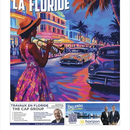
En pratique, il faut donc attendre un peu pour en savoir
plus. S’il y a des changements il vous le diront à la douane
américaine. Vous pouvez d’ailleurs leur demander ce qu’ils
pensent de ce i94.
Et si à l’avenir vous devez garder un papier sur vous alors
ce serait exactement comme ça se passe actuellement au
Mexique… et ce n’est pas bien compliqué.
Par ailleurs, il faut savoir que les médias canadiens ont de
nouveau opéré une campagne de mensonge en affirmant
que ce règlement est une action de «
Trump pour cibler
les Snowbirds
». Il n’en est rien. La Maison Blanche a juste
demandé de faire appliquer cette loi de 1952. Les
Canadiens n’ont aucun problème spécifique avec
l’immigration et tout se passera bien aux USA pour tous
les Canadiens qui viennent faire du tourisme ou des
affaires. Penser le contraire est de l’ordre de l’irrationnel
le plus délirant.