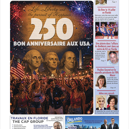
la frontière terrestre
ne rencontrent aucune difficulté
ni
mention de ce I-94.
Autre commentaire pertinent, cette fois de la part d’un
douanier retraité:
«
En tant que douanier retraité, je me permets de vous