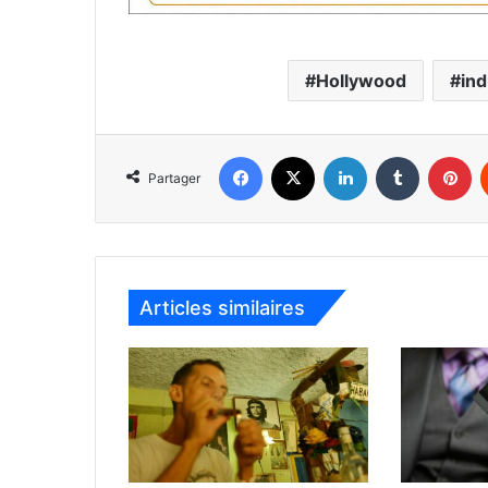
Hollywood
ind
Facebook
X
Linkedin
Tumblr
Pinterest
Partager
Articles similaires