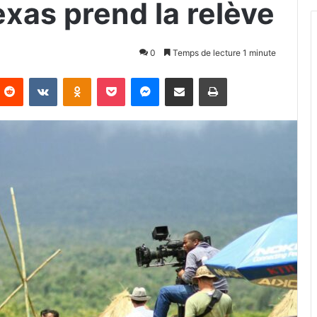
exas prend la relève
0
Temps de lecture 1 minute
Reddit
VKontakte
Odnoklassniki
Pocket
Messenger
Partager par email
Imprimer