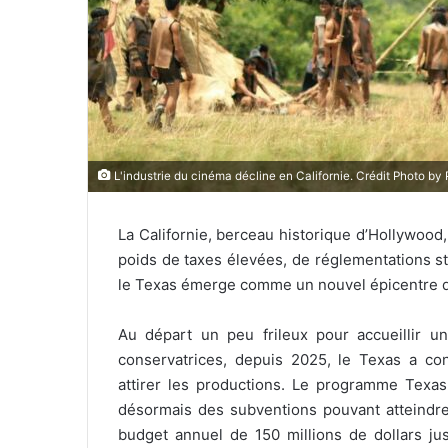
l
L'industrie du cinéma décline en Californie. Crédit Photo by
La Californie, berceau historique d’Hollywood,
poids de taxes élevées, de réglementations stri
le Texas émerge comme un nouvel épicentre d
Au départ un peu frileux pour accueillir un
conservatrices, depuis 2025, le Texas a con
attirer les productions.
Le programme Texas 
désormais des subventions pouvant atteindre
budget annuel de 150 millions de dollars j