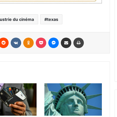
ustrie du cinéma
texas
Reddit
VKontakte
Odnoklassniki
Pocket
Messenger
Partager par email
Imprimer