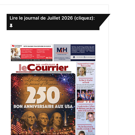
e
r
c
Lire le journal de Juillet 2026 (cliquez):
h
e
r
: