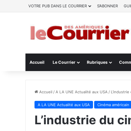
VOTRE PUB DANS LE COURRIER
S’ABONNER
GUI
Accueil
Le Courrier
Rubriques
Comm
Accueil
/
A LA UNE Actualité aux USA
/
L’industrie
A LA UNE Actualité aux USA
Cinéma américain
L’industrie du c