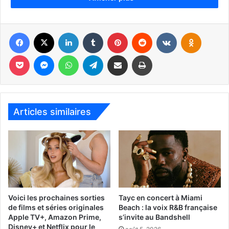
Facebook
X
Linkedin
Tumblr
Pinterest
Reddit
VKontakte
Odnoklassniki
Pocket
Messenger
WhatsApp
Telegram
Partager par email
Imprimer
Finale de Conférence Est :
Miami-NYCFC
le 29 nov à 18h
au Chase Stadium de Fort Lauderdale. La finale «Coupe
MLS» se déroule le 6 décembre.
Articles similaires
VOIR NOTRE ARTICLE SUR LA QUALIFICATION D’INTER
MIAMI POUR LA FINALE
www.intermiamicf.com
Voici les prochaines sorties
Tayc en concert à Miami
de films et séries originales
Beach : la voix R&B française
Apple TV+, Amazon Prime,
s’invite au Bandshell
Disney+ et Netflix pour le