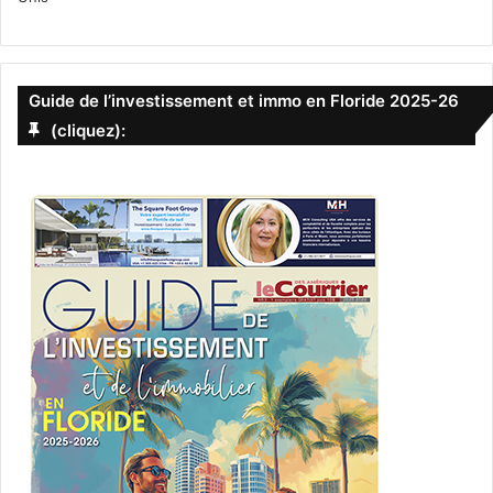
Guide de l’investissement et immo en Floride 2025-26
(cliquez):
agenda sportif
agenda sports floride
calendrier sportif
Calendrier sportif à Miami et en Floride
florida panthers
Floride
Miami
Miami Dolphins
Miami Heat
MLB