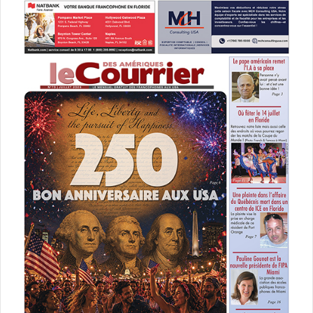
e
r
e
:
:
– Le 1er décembre : reçoit Los Angeles
– Le 3 : va à Dallas
– Le 5 : va à Orlando
– Le 6 : reçoit Sacramento
– Le 18 : va à Brooklyn
– Le 19 : va à Boston
– Le 21 : va à New-York
– Le 23 : reçoit Toronto
– Le 26 : va à Atlanta
– Le 27 : reçoit Indianapolis