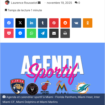
Laurence Rousselot
E
novembre 19, 2025
0
n
Temps de lecture 1 minute
v
Facebook
X
Linkedin
Tumblr
Pinterest
Reddit
VKontakte
Odnoklassniki
o
y
Pocket
Messenger
WhatsApp
Telegram
Partager par email
Imprimer
e
r
u
n
c
o
u
r
r
i
e
l
Agenda et calendrier sportif à Miami : Florida Panthers, Miami Heat, Inter
Miami CF, Miami Dolphins et Miami Marlins