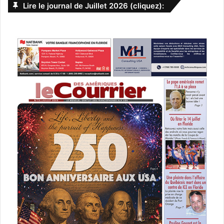
Lire le journal de Juillet 2026 (cliquez):
t
r
c
i
h
v
e
PUBLICITE :
r
e
:
: