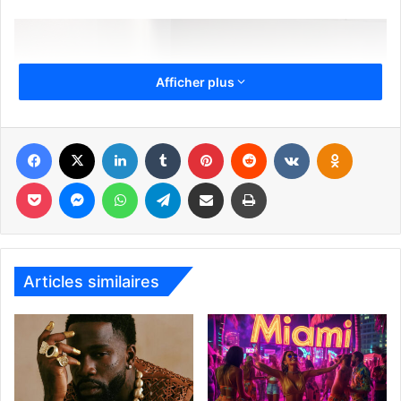
Afficher plus
Facebook
X
Linkedin
Tumblr
Pinterest
Reddit
VKontakte
Odnoklassniki
Pocket
Messenger
WhatsApp
Telegram
Partager par email
Imprimer
Articles similaires