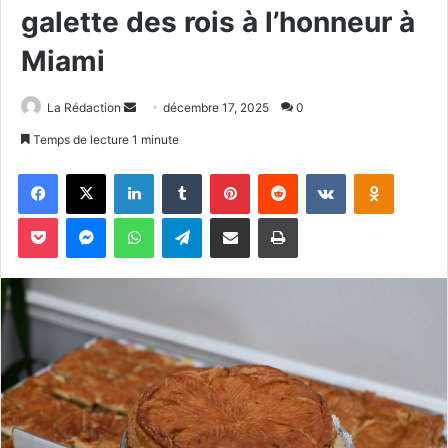
galette des rois à l’honneur à
Miami
La Rédaction
E
décembre 17, 2025
0
n
Temps de lecture 1 minute
v
Facebook
X
Linkedin
Tumblr
Pinterest
Reddit
VKontakte
Odnoklassniki
o
y
Pocket
Messenger
WhatsApp
Telegram
Partager par email
Imprimer
e
r
u
n
c
o
u
r
r
i