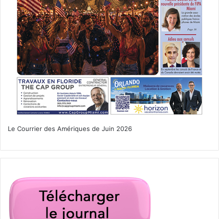
artisans français Floride
Best Galette Contest 2026
boulanger français Miami
communauté francophone Miami
concours galette Floride
Le Courrier des Amériques de Juin 2026
concours pâtisserie française
événement culinaire français USA
FAACT Miami
galette des rois États-Unis
galette des rois Miami
galette frangipane Miami