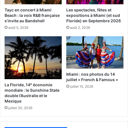
Tayc en concert à Miami
Les spectacles, fêtes et
Beach : la voix R&B française
expositions à Miami (et sud
s’invite au Bandshell
Floride) en Septembre 2026
août 5, 2026
août 2, 2026
Lors du concours de la meilleure galette des rois 2025 à Orlando
Un concours pour célébrer
l’Épiphanie
Miami : nos photos du 14
Inspiré par la tradition française de l’Épiphanie, où la
juillet « French & Famous »
galette des rois
est dégustée chaque année en janvier, ce
La Floride, 14ᵉ économie
juillet 15, 2026
concours rassemble boulangers et pâtissiers locaux
mondiale : le Sunshine State
double l’Australie et le
autour d’une même passion pour ce dessert
Mexique
emblématique. Les participants présentent leurs
juillet 30, 2026
interprétations de la galette — croustillante, dorée,
souvent fourrée à la frangipane — et les convives sont
invités à
déguster, comparer et voter pour leur version