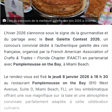
e
l
Lors du concours de la meilleure galette des rois 2025 à Orlando
L’hiver 2026 s’annonce sous le signe de la gourmandise et
du partage avec le
Best Galette Contest 2026
, un
concours convivial dédié à l’authentique
galette des rois
française, organisé par la
French American Association of
Crafts & Trades – Florida Chapter
(FAACT) en partenariat
avec
Pamplemousse on the Bay
, à Miami Beach.
Le rendez-vous est fixé
le jeudi 8 janvier 2026 à 18 h 30
au restaurant
Pamplemousse on the Bay
(910 West
Avenue, Suite D, Miami Beach, FL), un lieu emblématique
offrant une vue magnifique sur la baie et une atmosphère
conviviale parfaitement adaptée à cette célébration
culinaire.