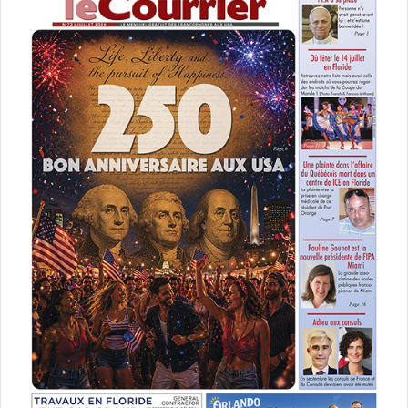
boules
club
lake worth
Palm Beach
Pétanque