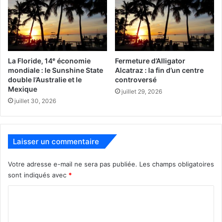
Veuillez visiter notre site web ou contacter Alain Gimenez
au 512-705-1245 pour plus d’informations. »
La Floride, 14ᵉ économie
Fermeture d’Alligator
South Florida Pétanque Club
mondiale : le Sunshine State
Alcatraz : la fin d’un centre
double l’Australie et le
controversé
Mexique
juillet 29, 2026
juillet 30, 2026
Laisser un commentaire
Votre adresse e-mail ne sera pas publiée.
Les champs obligatoires
sont indiqués avec
*
C
o