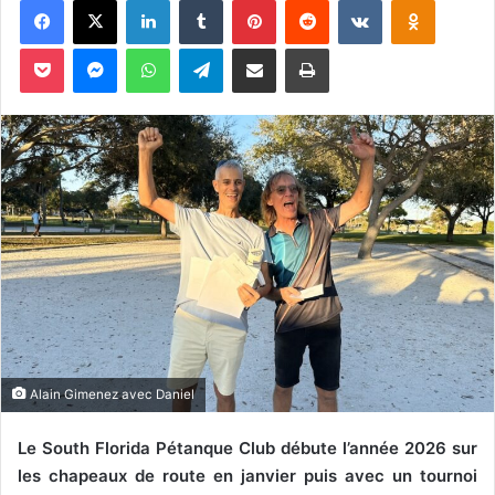
o
y
Pocket
Messenger
WhatsApp
Telegram
Partager par email
Imprimer
e
r
u
n
c
o
u
r
r
i
e
l
Alain Gimenez avec Daniel
Le South Florida Pétanque Club débute l’année 2026 sur
les chapeaux de route en janvier puis avec un tournoi