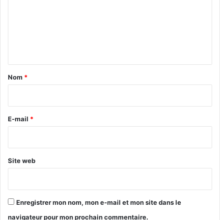
m
m
e
PUBLICITE :
n
t
a
Nom
*
i
r
e
E-mail
*
*
Site web
Enregistrer mon nom, mon e-mail et mon site dans le
navigateur pour mon prochain commentaire.