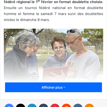
er
fédéré régional le 1
février en format doublette choisie.
Ensuite un tournoi fédéré national en format doublette
homme et femme le samedi 7 mars suivi des doublettes
mixtes le dimanche 8 mars.
Afficher plus
Marie Lloyd, Gisèle et l’entraîneur Alain Gimenez
Les membres se retrouvent à John Prince Park, situé au
Facebook
X
Linkedin
Tumblr
Pinterest
Reddit
VKontakte
Odnoklassniki
4759 South Congress Avenue à Lake Worth Beach, tous