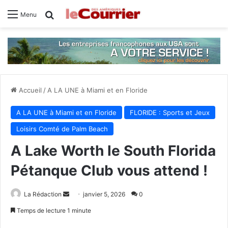
Rechercher
Menu
Accueil
/
A LA UNE à Miami et en Floride
A LA UNE à Miami et en Floride
FLORIDE : Sports et Jeux
Loisirs Comté de Palm Beach
A Lake Worth le South Florida
Pétanque Club vous attend !
La Rédaction
E
janvier 5, 2026
0
n
Temps de lecture 1 minute
v
Facebook
X
Linkedin
Tumblr
Pinterest
Reddit
VKontakte
Odnoklassniki