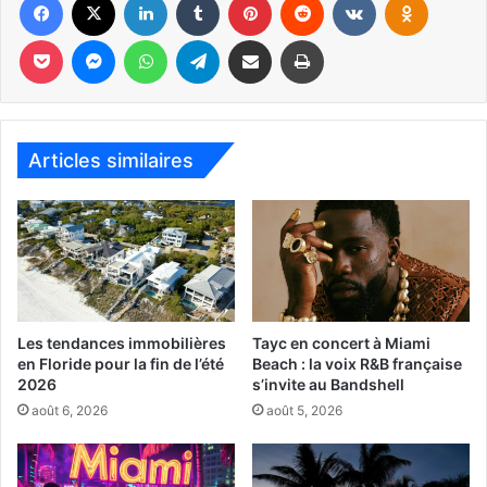
Pocket
Messenger
WhatsApp
Telegram
Partager par email
Imprimer
Articles similaires
Martine Boulay, présidente de Natbank
À cette occasion,
Madame Martine Boulay
, présidente et
chef de la direction de Natbank, a souligné la présence de
Les tendances immobilières
Tayc en concert à Miami
distingués invités, notamment :
en Floride pour la fin de l’été
Beach : la voix R&B française
2026
s’invite au Bandshell
août 6, 2026
août 5, 2026
Lucie Blanchet
, conseillère stratégique à la direction
de la Banque Nationale du Canada et présidente du
conseil d’administration de Natbank ;