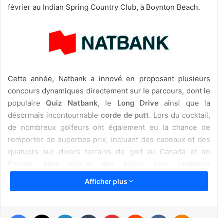
février au Indian Spring Country Club
,
à Boynton Beach.
Cette année, Natbank a innové en proposant plusieurs
concours dynamiques directement sur le parcours, dont le
populaire
Quiz Natbank
, le
Long Drive
ainsi que la
désormais incontournable
corde de putt
. Lors du cocktail,
de nombreux golfeurs ont également eu la chance de
remporter de superbes prix, incluant des cadeaux et des
quatuors sur divers terrains de golf au Canada et en
Floride, sans oublier des billets pour plusieurs
événements en Floride.
Afficher plus
Facebook
X
Linkedin
Tumblr
Pinterest
Reddit
VKontakte
Odnoklassniki