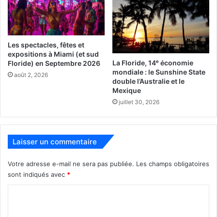
Mario Caron
, vice-président, Gestion privée et
Entreprises ;
Catherine Cano
, Déléguée du Québec à Miami.
Les spectacles, fêtes et
Madame Boulay a également tenu à remercier
expositions à Miami (et sud
La Floride, 14ᵉ économie
Floride) en Septembre 2026
chaleureusement les partenaires et commanditaires de
mondiale : le Sunshine State
août 2, 2026
l’événement, rappelant qu’il s’agissait de la
quatrième
double l’Australie et le
année consécutive
durant laquelle Natbank et ses
Mexique
partenaires —
Gestion privée 1859 de la Banque
juillet 30, 2026
Nationale et La Financière, InterMarine, Assured
Partners, SCL Bouchard Surveillance, Fiserv, Card
Assets, GO2 Vacations & Galaxy et Carrefour Floride.
—
Laisser un commentaire
s’unissent au profit de cette cause.
Votre adresse e-mail ne sera pas publiée.
Les champs obligatoires
sont indiqués avec
*
C
o