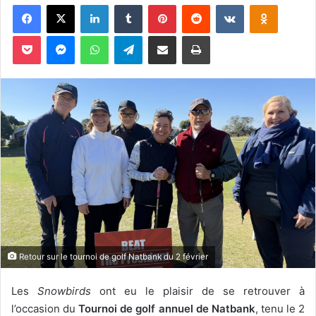
Facebook
X
Linkedin
Tumblr
Pinterest
Reddit
VKontakte
Odnoklassniki
v
o
Pocket
Messenger
WhatsApp
Telegram
Partager par email
Imprimer
y
e
r
u
n
c
o
u
r
r
i
e
l
Retour sur le tournoi de golf Natbank du 2 février
Les
Snowbirds
ont eu le plaisir de se retrouver à
l’occasion du
Tournoi de golf annuel de Natbank
, tenu le 2