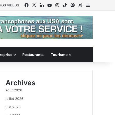
Facebook
X
Linkedin
YouTube
Instagram
TikTok
Connexion
Article Aléatoire
Sidebar (barr
NOS VIDEOS
reprise
Restaurants
Tourisme
Archives
août 2026
juillet 2026
juin 2026