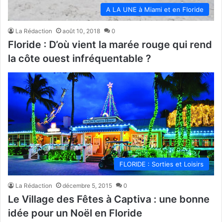
A LA UNE à Miami et en Floride
La Rédaction
août 10, 2018
0
Floride : D’où vient la marée rouge qui rend
la côte ouest infréquentable ?
FLORIDE : Sorties et Loisirs
La Rédaction
décembre 5, 2015
0
​Le Village des Fêtes à Captiva : une bonne
idée pour un Noël en Floride