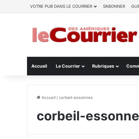
VOTRE PUB DANS LE COURRIER
S’ABONNER
GUI
Accueil
Le Courrier
Rubriques
Comm
Accueil
/
corbeil-essonnes
corbeil-essonn