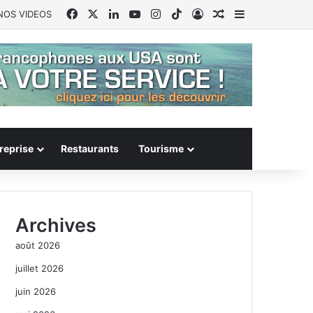
Facebook
X
Linkedin
YouTube
Instagram
TikTok
Connexion
Article Aléatoire
Sidebar (barr
NOS VIDEOS
reprise
Restaurants
Tourisme
Archives
août 2026
juillet 2026
juin 2026