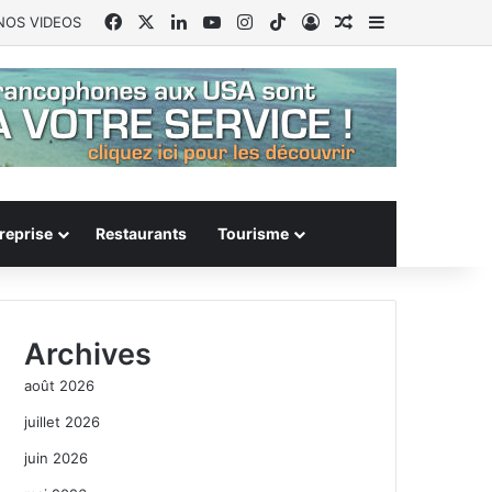
Facebook
X
Linkedin
YouTube
Instagram
TikTok
Connexion
Article Aléatoire
Sidebar (barr
NOS VIDEOS
reprise
Restaurants
Tourisme
Archives
août 2026
juillet 2026
juin 2026