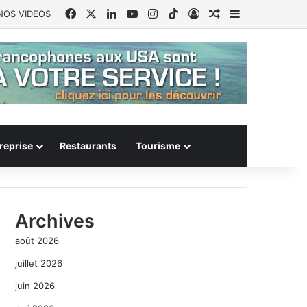
Facebook
X
Linkedin
YouTube
Instagram
TikTok
Connexion
Article Aléatoire
Sidebar (barr
NOS VIDEOS
reprise
Restaurants
Tourisme
Archives
août 2026
juillet 2026
juin 2026