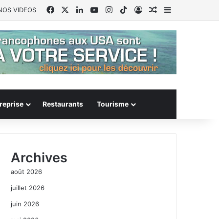
Facebook
X
Linkedin
YouTube
Instagram
TikTok
Connexion
Article Aléatoire
Sidebar (barr
NOS VIDEOS
reprise
Restaurants
Tourisme
Archives
août 2026
juillet 2026
juin 2026