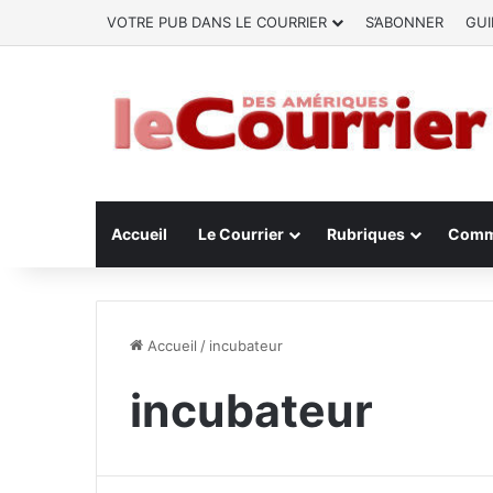
VOTRE PUB DANS LE COURRIER
S’ABONNER
GUI
Accueil
Le Courrier
Rubriques
Comm
Accueil
/
incubateur
incubateur