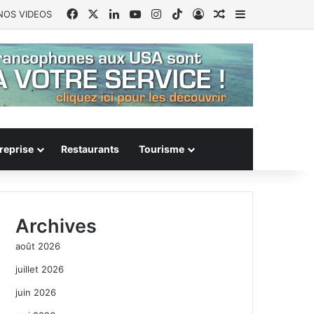
Facebook
X
Linkedin
YouTube
Instagram
TikTok
Connexion
Article Aléatoire
Sidebar (barr
NOS VIDEOS
reprise
Restaurants
Tourisme
Archives
août 2026
juillet 2026
juin 2026