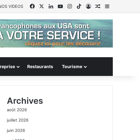
Facebook
X
Linkedin
YouTube
Instagram
TikTok
Connexion
Article Aléatoire
Sidebar (barr
NOS VIDEOS
reprise
Restaurants
Tourisme
Archives
août 2026
juillet 2026
juin 2026