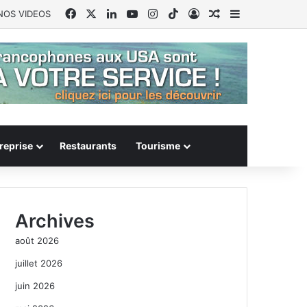
Facebook
X
Linkedin
YouTube
Instagram
TikTok
Connexion
Article Aléatoire
Sidebar (barr
NOS VIDEOS
reprise
Restaurants
Tourisme
Archives
août 2026
juillet 2026
juin 2026