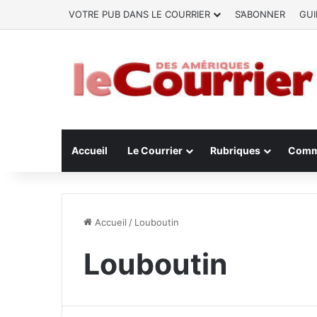
VOTRE PUB DANS LE COURRIER
S’ABONNER
GUI
Accueil
Le Courrier
Rubriques
Comm
Accueil
/
Louboutin
Louboutin